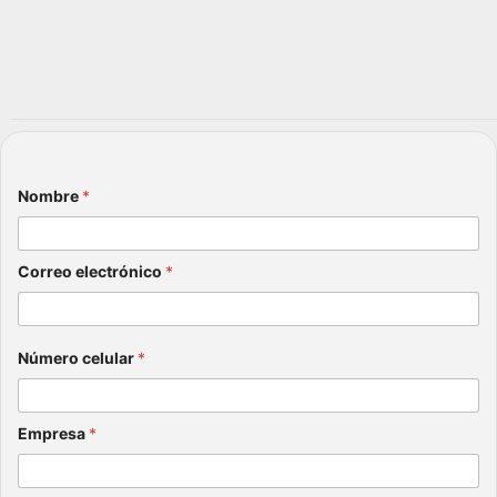
ho
esas
más
?
que
julio 6,
una
2026
sanci
ón
julio 8,
Nombre
*
2026
Correo electrónico
*
Número celular
*
Empresa
*