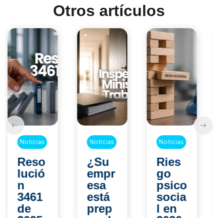
Otros artículos
Noticias
Noticias
Noticias
¿Su
Ries
Reso
empr
go
lució
esa
psico
n
está
socia
1843
prep
l en
de