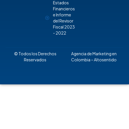
Estados
Financieros
e Informe
del Revisor
Fiscal 2023
- 2022
© Todos los Derechos
Agencia de Marketing en
Reservados
Colombia
– Altosentido
Regístrate para recibir
actualizaciones en SST