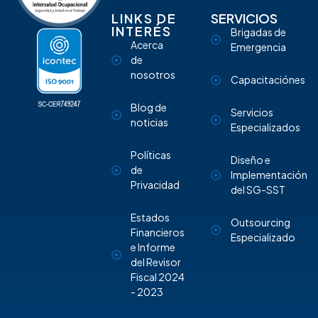
LINKS DE
SERVICIOS
INTERÉS
Brigadas de
Acerca
Emergencia
de
nosotros
Capacitaciónes
Blog de
Servicios
noticias
Especializados
Políticas
Diseño e
de
Implementación
Privacidad
del SG-SST
Estados
Outsourcing
Financieros
Especializado
e Informe
del Revisor
Fiscal 2024
- 2023