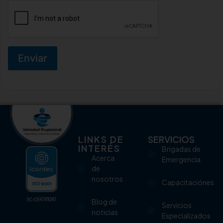
Enviar
LINKS DE
SERVICIOS
INTERÉS
Brigadas de
Acerca
Emergencia
de
nosotros
Capacitaciónes
Blog de
Servicios
noticias
Especializados