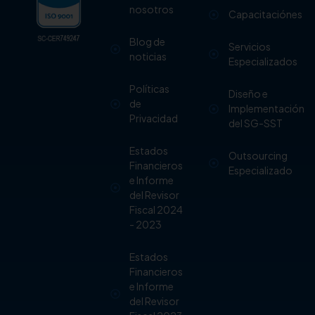
nosotros
Capacitaciónes
Blog de
Servicios
noticias
Especializados
Políticas
Diseño e
de
Implementación
Privacidad
del SG-SST
Estados
Outsourcing
Financieros
Especializado
e Informe
del Revisor
Fiscal 2024
- 2023
Estados
Financieros
e Informe
del Revisor