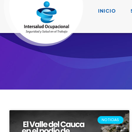
Accidentalidad laboral: Valle
del Cauca en el podio
nacional
Cali y el Valle del Cauca ya están en el podio de
la accidentalidad laboral del país El Valle del
Cauca, tercer departamento con más