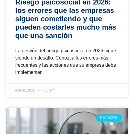
¿Su empresa está lista para
una auditoría SG-SST de
Estándares Mínimos? Los
errores que siguen
apareciendo en 2026
Conozca los errores más frecuentes en una
auditoría SG-SST de Estándares Mínimos y
cómo preparar su empresa para superarla en
2026.
junio 25, 2026
1:39 am