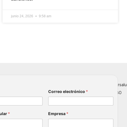
nteró de Intersalud Ocupacional?
*
 o mensaje
*
 que conozco y acepto la política de tratamiento de datos
les.