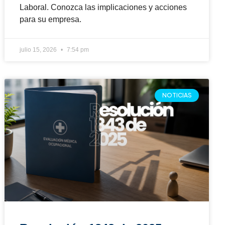
ocupacionales y qué deben
hacer las empresas?
Conozca los cambios de la Resolución 1843 de
2025 en las evaluaciones médicas
ocupacionales y cómo impactan a las empresas
y áreas de talento humano.
julio 6, 2026
12:46 am
NOTICIAS