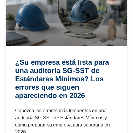
« Ant
1
2
3
Sig »
Capacitació
analiscaa
Cotización de servicios
y
Nombre
*
+57 31
asesoría
comercial@intersaludocupacional.com
+57 316 287 8391
Número cel
Ciudad
*