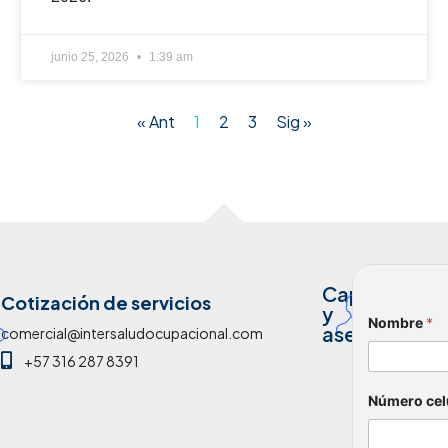
¿Cómo se e
Comentario
Declaro
persona
Enviar