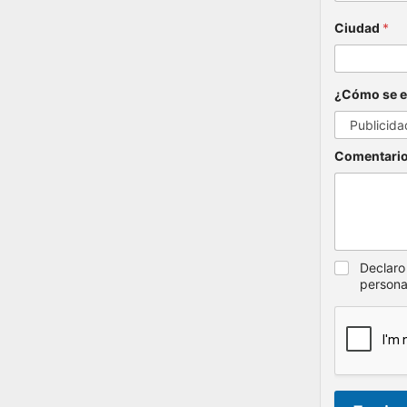
LINKS DE INTERÉS
Acerca de nosotros
Blog de noticias
Políticas de Privacidad
Estados Financieros e Informe del Revisor
Fiscal 2024 - 2023
Estados Financieros e Informe del Revisor
Fiscal 2023 - 2022