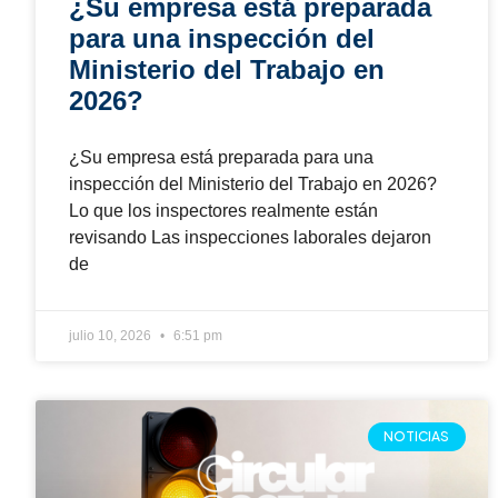
Circular 0027 de 2026: ¿qué
deben hacer las empresas
antes del cierre del registro
anual del SG-SST?
Conozca las obligaciones de la Circular 0027 de
2026, las fechas clave, los errores más
frecuentes y las acciones que su empresa debe
implementar antes del cierre del SG-SST.
julio 1, 2026
10:58 pm