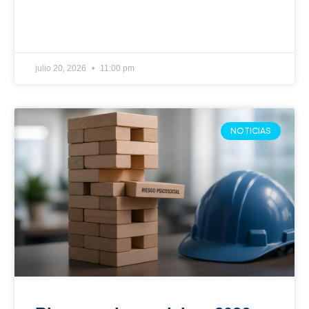
pueden costarles mucho más
que una sanción
La gestión del riesgo psicosocial en 2026 sigue
siendo un desafío. Conozca los errores más
frecuentes y las acciones que su empresa debe
implementar.
julio 8, 2026
7:56 am
NOTICIAS