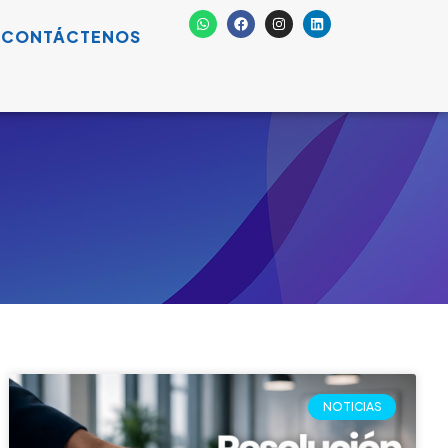
Resolución 3461 de 2025:
¿qué cambia para los
Comités de Convivencia
Laboral y por qué las
empresas deben actuar desde
ahora?
La Resolución 3461 de 2025 cambia el
funcionamiento de los Comités de Convivencia
Laboral. Conozca las implicaciones y acciones
para su empresa.