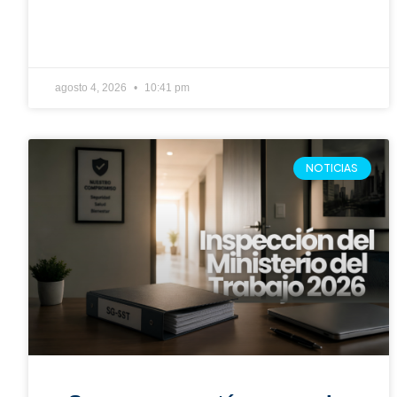
2026?
¿Su empresa está preparada para una
inspección del Ministerio del Trabajo en 2026?
Lo que los inspectores realmente están
revisando Las inspecciones laborales dejaron
de
julio 10, 2026
6:51 pm
NOTICIAS