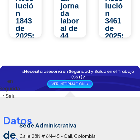
lució
jorna
lució
n
da
n
1843
labor
3461
de
al de
de
2025:
44
2025:
¿qué
hora
¿qué
camb
s:
camb
ia en
¿có
ia
las
mo
para
¿Necesita asesoría en Seguridad y Salud en el Trabajo
evalu
impa
los
(SST)?
acion
cta la
Comi
VER INFORMACIÓN
es
Segu
tés
médi
ridad
de
cas
y
Conv
ocup
Salu
ivenc
Datos
acion
d en
ia
ales
Sede Administrativa
el
Labo
de
y qué
Trab
ral y
Calle 28N # 6N-45 - Cali, Colombia