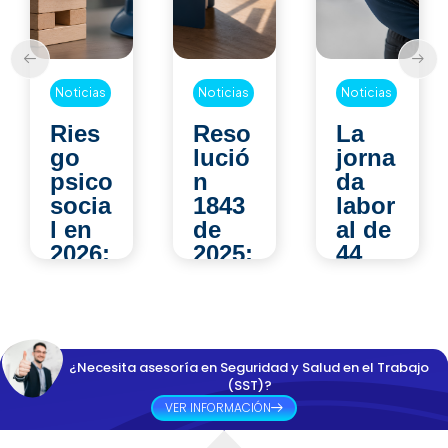
Noticias
Noticias
Noticias
Ries
Reso
La
go
lució
jorna
psico
n
da
socia
1843
labor
l en
de
al de
2026:
2025:
44
los
¿qué
hora
error
camb
s:
es
ia en
¿có
que
las
mo
¿Necesita asesoría en Seguridad y Salud en el Trabajo
las
evalu
impa
(SST)?
empr
acion
cta la
VER INFORMACIÓN
esas
es
Segu
sigue
médi
ridad