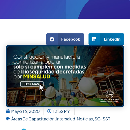
Facebook
LinkedIn
Mayo 16, 2020
12:52 Pm
Áreas De Capacitación
,
Intersalud
,
Noticias
,
SG-SST