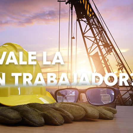
idad número uno, lo que sin duda es un gran eslogan y se ve
e significa lo que parece, si usted está asumiendo que est
s, por encima de cualquier otra consideración. Con segurid
o real de las muertes en el lugar de trabajo porque no tien
 socio de Fisher Phillips y ex jefe de
OSHA
bajo el president