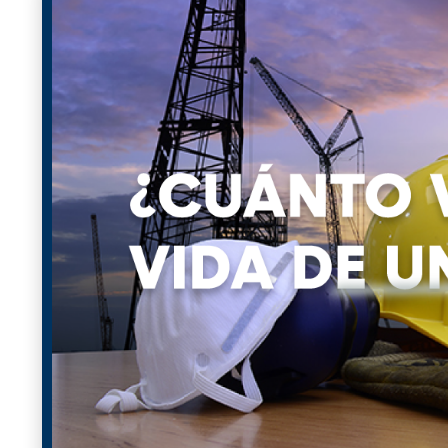
Muchas empresas aseguran que la seguridad es su prior
carteles y sitios web. Sin embargo, no necesariament
colocan constantemente la seguridad de sus empleado
línea de fondo.
En realidad, las compañías casi nunca conocen el cost
todos los costos ocultos indirectos, señala
Ed Foulke
,