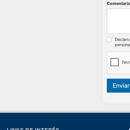
Estados Financieros e Informe del Revisor
Fiscal 2024 - 2023
Estados Financieros e Informe del Revisor
Fiscal 2023 - 2022
Regístrate para recibir
actualizaciones en SST