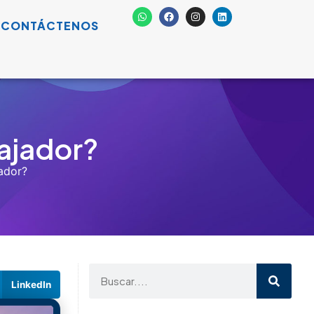
Home Office
Psicosocial
Salud
Teletrabajo
Artículos Recientes
Accidentalidad laboral:
Valle del Cauca en el
podio nacional
agosto 4, 2026
La jornada laboral de 44
horas: ¿cómo impacta la
Seguridad y Salud en el
Trabajo y qué deben
hacer las empresas?
julio 20, 2026