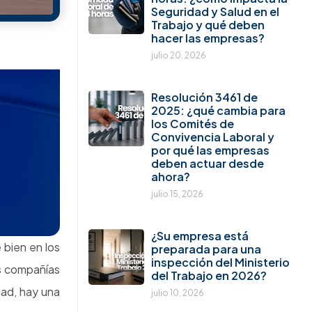
pueden costarles mucho
 los gastos
más que una sanción
; y el costo
julio 8, 2026
 debido a la
eados), y es
er rigurosas
establecidos
«accidentes»
trabajador,
ridad