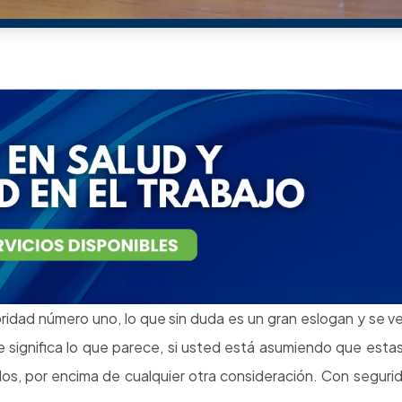
azo de herramientas y equipos dañados; el tiempo perdido y
pedidos perdidos o incumplimiento de los plazos de producción
rsos problemas de recursos humanos (pérdida de eficiencia
de trabajo, sin mencionar la dificultad de atraer nuevos empl
osto de una vida humana.
tremadamente a sus empleados, hasta el punto de no solo s
ue irían más allá de simplemente cumplir con los estándares 
en el lugar de trabajo siguen ocurriendo, e incluso llamarlas 
ente inseguro, ya sea por parte del empleador o del 
r a estos incidentes «deliberados», si se quiere.
l
Sistema de Gestión en Segu
d en el Trabajo