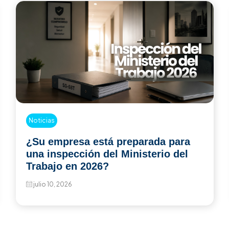
Capacitació
analiscaa
Cotización de servicios
y
Nombre
*
+57 31
asesoría
comercial@intersaludocupacional.com
+57 316 287 8391
Número cel
Ciudad
*
¿Cómo se e
Comentario