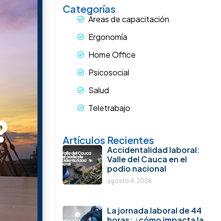
Resolución 3461 de
2025: ¿qué cambia para
los Comités de
Convivencia Laboral y
por qué las empresas
deben actuar desde
ahora?
julio 15, 2026
¿Su empresa está
 bien en los
preparada para una
inspección del Ministerio
as compañías
del Trabajo en 2026?
ad, hay una
julio 10, 2026
Riesgo psicosocial en
en en cuenta
2026: los errores que las
empresas siguen
e George W.
cometiendo y que