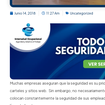
Bush. Esos costos ocultos podrían incluir el reempl
generales incurridos cuando se interrumpió el trabajo; 
de la mala publicidad. Incluya costos legales y dive
disminución de la moral o la separación de los equipos 
seguro decir que es difícil, sino imposible, calcular el c
Pensaría, entonces, que las compañías protegerían ex
en cuanto a las mejores prácticas de seguridad, sino q
por las agencias reguladoras. Sin embargo, las muertes 
es engañoso porque el comportamiento descaradam
inevitablemente conduce a malos resultados. Mejor llama
No olvides implementar e
y Salu