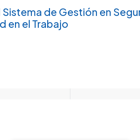
Noticias
Riesgo psicosocial en 2026: los
errores que las empresas siguen
cometiendo y que pueden costarles
mucho más que una sanción
julio 8, 2026