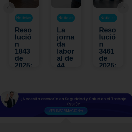
Noticias
Noticias
Noticias
La
Reso
¿Su
jorna
lució
empr
da
n
esa
labor
3461
está
al de
de
prep
44
2025:
arada
hora
¿qué
para
s:
camb
una
¿có
ia
inspe
mo
para
cción
¿Necesita asesoría en Seguridad y Salud en el Trabajo
impa
los
del
(SST)?
cta la
Comi
Minis
VER INFORMACIÓN
Segu
tés
terio
ridad
de
del
y
Conv
Trab