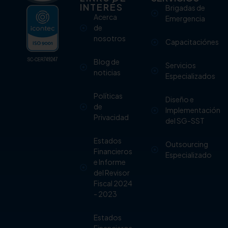
INTERÉS
Brigadas de
Acerca
Emergencia
de
nosotros
Capacitaciónes
Blog de
Servicios
noticias
Especializados
Políticas
Diseño e
de
Implementación
Privacidad
del SG-SST
Estados
Outsourcing
Financieros
Especializado
e Informe
del Revisor
Fiscal 2024
- 2023
Estados