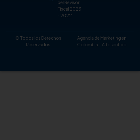
del Revisor
Fiscal 2023
- 2022
© Todos los Derechos
Agencia de Marketing en
Reservados
Colombia
– Altosentido