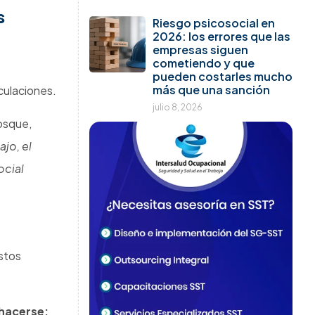
s
Riesgo psicosocial en
2026: los errores que las
empresas siguen
cometiendo y que
pueden costarles mucho
más que una sanción
iculaciones.
julio 8, 2026
Bosque,
ajo, el
ocial
stos
 hacerse: