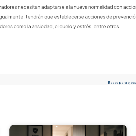
radores necesitan adaptarse a la nueva normalidad con accio
le.Igualmente, tendrán que establecerse acciones de prevenció
Declaro que conozco y acepto la política de tratamiento de
datos personales.
adores como la ansiedad, el duelo y estrés, entre otros
REGISTRARSE AHORA
Bases para ejecu