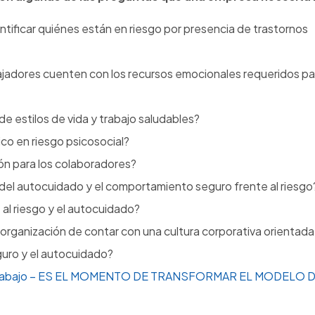
tificar quiénes están en riesgo por presencia de trastornos
ajadores cuenten con los recursos emocionales requeridos pa
e estilos de vida y trabajo saludables?
co en riesgo psicosocial?
Regístrate para recibir
ón para los colaboradores?
actualizaciones en SST
 del autocuidado y el comportamiento seguro frente al riesgo
al riesgo y el autocuidado?
a organización de contar con una cultura corporativa orientada 
uro y el autocuidado?
teletrabajo – ES EL MOMENTO DE TRANSFORMAR EL MODELO 