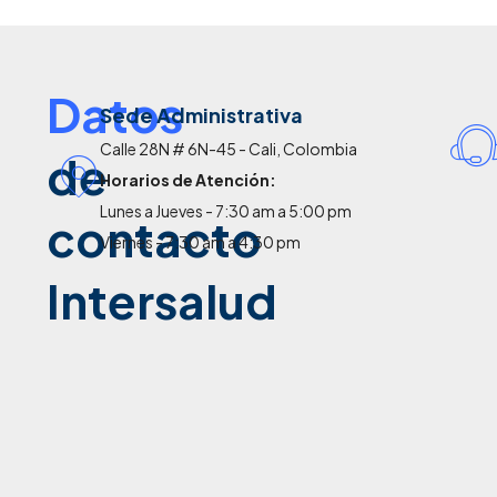
Datos
Sede Administrativa
Calle 28N # 6N-45 - Cali, Colombia
de
Horarios de Atención:
Lunes a Jueves - 7:30 am a 5:00 pm
contacto
Viernes - 7:30 am a 4:30 pm
Intersalud