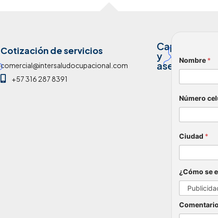
Capacitació
analiscaa
Cotización de servicios
y
Nombre
*
+57 31
asesoría
comercial@intersaludocupacional.com
+57 316 287 8391
Número cel
Ciudad
*
¿Cómo se e
Comentario