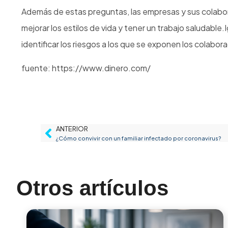
Además de estas preguntas, las empresas y sus colabo
mejorar los estilos de vida y tener un trabajo saludab
identificar los riesgos a los que se exponen los colabor
fuente: https://www.dinero.com/
ANTERIOR
¿Cómo convivir con un familiar infectado por coronavirus?
Otros artículos