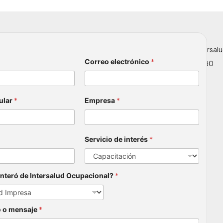
n
s02@intersaludocupacional.com
analiscaas03@intersal
Correo electrónico
*
7 4371 300
+57 317 434 7180
ular
*
Empresa
*
Servicio de interés
*
nteró de Intersalud Ocupacional?
*
 o mensaje
*