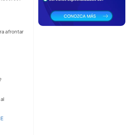
ra afrontar
?
al
DE