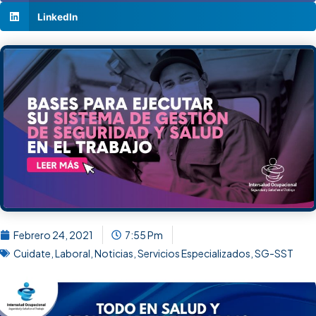
LinkedIn
Febrero 24, 2021
7:55 Pm
Cuidate
,
Laboral
,
Noticias
,
Servicios Especializados
,
SG-SST