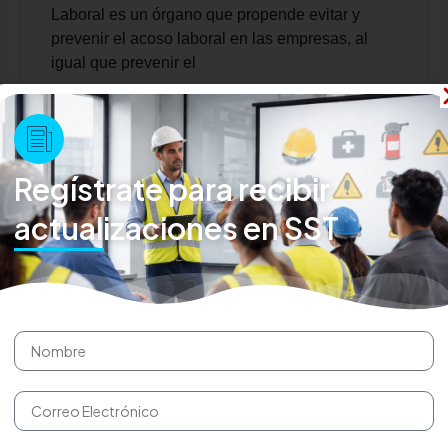
Laboral es un órgano que propende evitar y
prevenir el acoso laboral en las empresas, al
igual que prevenir el
septiembre 6, 2018
12:13 pm
Regístrate para recibir
actualizaciones en SST
SERVICIOS ESPECIALIZADOS