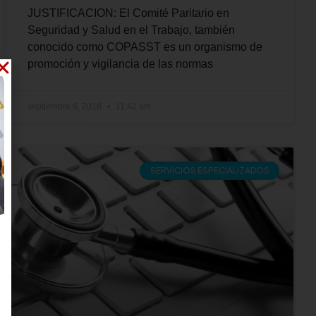
JUSTIFICACION: El Comité Paritario en
Seguridad y Salud en el Trabajo, también
conocido como COPASST es un organismo de
promoción y vigilancia de las normas
septiembre 6, 2018
11:42 am
SERVICIOS ESPECIALIZADOS