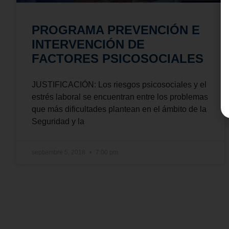
PROGRAMA PREVENCIÓN E
INTERVENCIÓN DE
FACTORES PSICOSOCIALES
JUSTIFICACIÓN: Los riesgos psicosociales y el
estrés laboral se encuentran entre los problemas
que más dificultades plantean en el ámbito de la
Seguridad y la
septiembre 5, 2018
7:00 pm