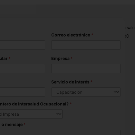
n
s02@intersaludocupacional.com
analiscaas03@intersal
Correo electrónico
*
7 4371 300
+57 317 434 7180
ular
*
Empresa
*
Servicio de interés
*
nteró de Intersalud Ocupacional?
*
 o mensaje
*