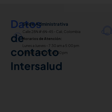
Datos
Sede Administrativa
Calle 28N # 6N-45 - Cali, Colombia
de
Horarios de Atención:
Lunes a Jueves - 7:30 am a 5:00 pm
contacto
Viernes - 7:30 am a 4:30 pm
Intersalud