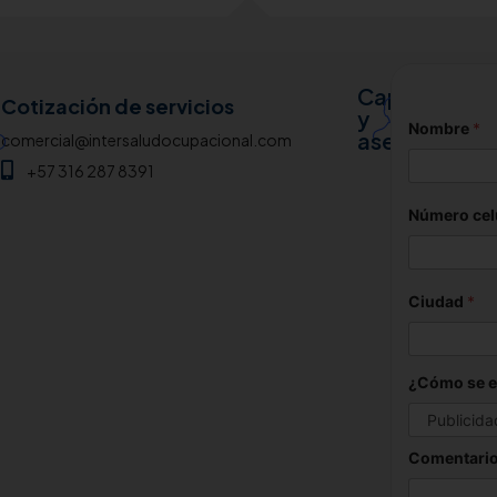
Capacitació
analiscaa
Cotización de servicios
y
Nombre
*
+57 31
asesoría
comercial@intersaludocupacional.com
+57 316 287 8391
Número cel
Ciudad
*
¿Cómo se e
Comentario