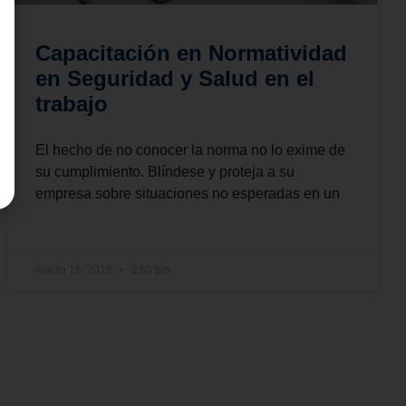
Capacitación en Normatividad
en Seguridad y Salud en el
trabajo
El hecho de no conocer la norma no lo exime de
su cumplimiento. Blíndese y proteja a su
empresa sobre situaciones no esperadas en un
marzo 15, 2018
3:50 pm