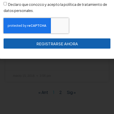
Declaro que conozco y acepto la política de tratamiento de
datos personales.
Perfilograma
Desde el componente de Seguridad y Salud en
el trabajo, el perfilograma se define como una
matriz de información que permite establecer: 1)
REGISTRARSE AHORA
Las medidas
marzo 15, 2018
3:56 pm
« Ant
1
2
Sig »