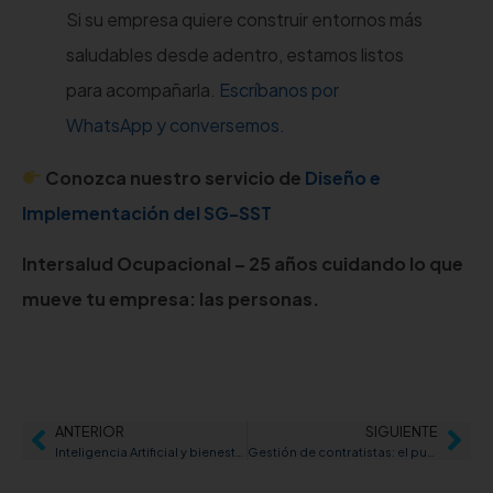
Si su empresa quiere construir entornos más
saludables desde adentro, estamos listos
para acompañarla.
Escríbanos por
WhatsApp y conversemos.
Conozca nuestro servicio de
Diseño e
Implementación del SG-SST
Intersalud Ocupacional – 25 años cuidando lo que
mueve tu empresa: las personas.
ANTERIOR
SIGUIENTE
Inteligencia Artificial y bienestar laboral: el nuevo reto de la Seguridad y Salud en el Trabajo
Gestión de contratistas: el punto ciego de las inspecciones SST