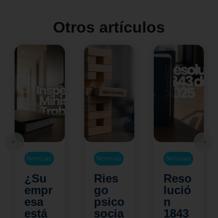
Otros artículos
Noticias
Noticias
Noticias
¿Su
Ries
Reso
empr
go
lució
esa
psico
n
está
socia
1843