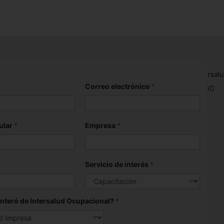
n
s02@intersaludocupacional.com
analiscaas03@intersal
Correo electrónico
*
7 4371 300
+57 317 434 7180
ular
*
Empresa
*
Servicio de interés
*
nteró de Intersalud Ocupacional?
*