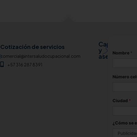
Capacitació
analiscaa
Cotización de servicios
y
Nombre
*
+57 31
asesoría
comercial@intersaludocupacional.com
+57 316 287 8391
Número cel
Ciudad
*
¿Cómo se e