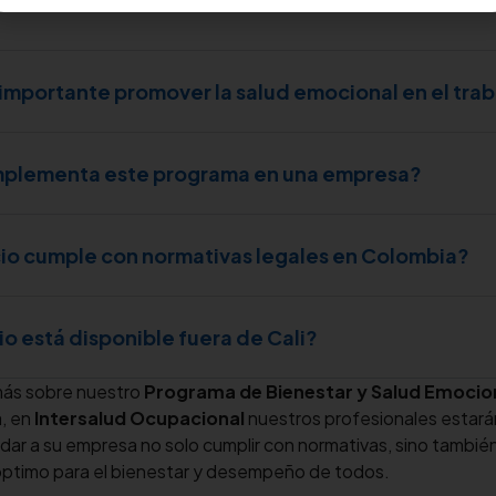
 importante promover la salud emocional en el tra
mplementa este programa en una empresa?
icio cumple con normativas legales en Colombia?
cio está disponible fuera de Cali?
más sobre nuestro
Programa de Bienestar y Salud Emociona
, en
Intersalud Ocupacional
nuestros profesionales estará
udar a su empresa no solo cumplir con normativas, sino también
óptimo para el bienestar y desempeño de todos.