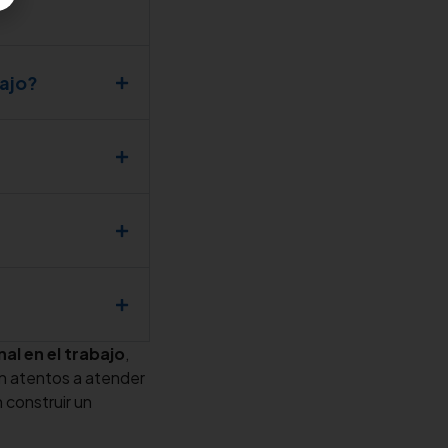
bajo?
l en el trabajo
,
n atentos a atender
 construir un