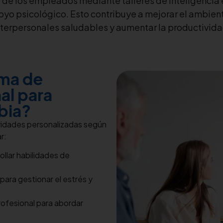
 de los empleados mediante talleres de inteligencia
oyo psicológico. Esto contribuye a mejorar el ambient
nterpersonales saludables y aumentar la productivida
ama de
al para
bia?
vidades personalizadas según
r:
ollar habilidades de
para gestionar el estrés y
ofesional para abordar