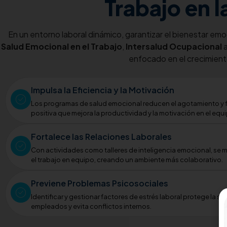
Trabajo en 
En un entorno laboral dinámico, garantizar el bienestar emo
Salud Emocional en el Trabajo
,
Intersalud Ocupacional
a
enfocado en el crecimiento
Impulsa la Eficiencia y la Motivación
Los programas de salud emocional reducen el agotamiento y 
positiva que mejora la productividad y la motivación en el equ
Fortalece las Relaciones Laborales
Con actividades como talleres de inteligencia emocional, se 
el trabajo en equipo, creando un ambiente más colaborativo.
Previene Problemas Psicosociales
Identificar y gestionar factores de estrés laboral protege la sa
empleados y evita conflictos internos.