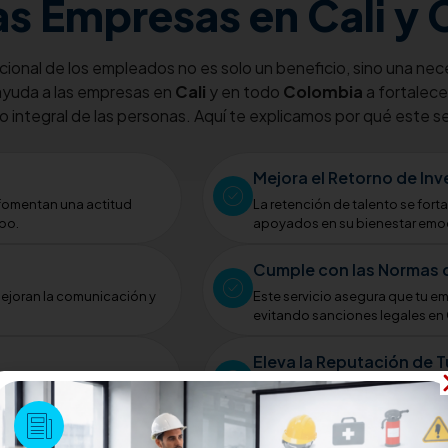
las Empresas en Cali y
cional de los empleados no es solo un beneficio, sino una nec
yuda a las empresas en
Cali
y en todo
Colombia
a fortalece
 integral de las personas. Aquí te explicamos por qué este ser
Mejora el Retorno de In
fomentan una actitud
La retención de talento se for
ipo.
apoyados en su bienestar emoc
Cumple con las Normas 
mejoran la comunicación y
Este servicio asegura que tu e
evitando sanciones legales en
Eleva la Reputación de 
lud mental de los
Las organizaciones que priori
responsables y deseables, fort