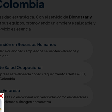
 Colombia
esidad estratégica. Con el servicio de
Bienestar y
r sus equipos, promoviendo un ambiente saludable y
vicio es esencial:
versión en Recursos Humanos
talece cuando los empleados se sienten valorados y
ional.
de Salud Ocupacional
mpresa esté alineada con los requerimientos del SG-SST,
 Colombia.
Tu Empresa
zan la salud emocional son percibidas como empleadores
aleciendo su imagen corporativa.