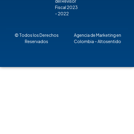
del Revisor
Fiscal 2023
- 2022
© Todos los Derechos
Agencia de Marketing en
Reservados
Colombia
– Altosentido
Regístrate para recibir
actualizaciones en SST