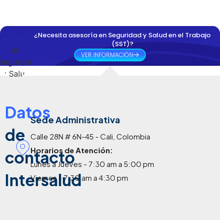
una
error
camb
inspe
es
ia en
cción
que
las
¿Necesita asesoría en Seguridad y Salud en el Trabajo
del
las
evalu
(SST)?
Minis
empr
acion
VER INFORMACIÓN
terio
esas
es
del
sigue
médi
Trab
n
cas
ajo
come
ocup
Datos
en
tiend
acion
2026
Sede Administrativa
o y
ales
de
?
que
y qué
Calle 28N # 6N-45 - Cali, Colombia
pued
debe
Horarios de Atención:
julio 10,
contacto
en
n
2026
Lunes a Jueves - 7:30 am a 5:00 pm
costa
hacer
Intersalud
Viernes - 7:30 am a 4:30 pm
rles
las
muc
empr
ho
esas
más
?