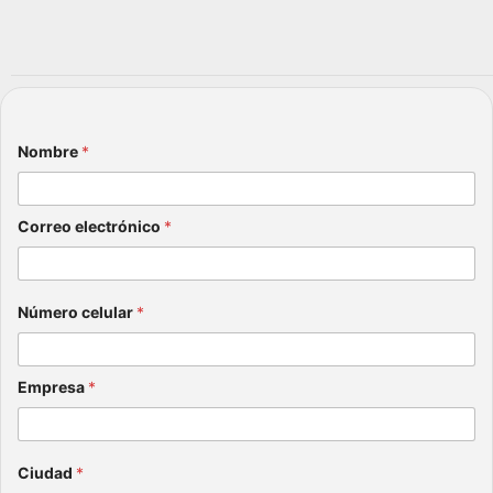
esas
actua
julio 6,
?
r
2026
desd
julio 20,
e
2026
ahor
a?
Nombre
*
julio 15,
2026
Correo electrónico
*
Número celular
*
Empresa
*
Ciudad
*