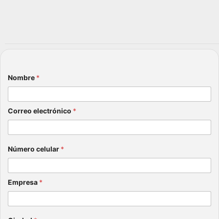
más
?
que
julio 6,
una
2026
sanci
ón
julio 8,
Nombre
*
2026
Correo electrónico
*
Número celular
*
Empresa
*