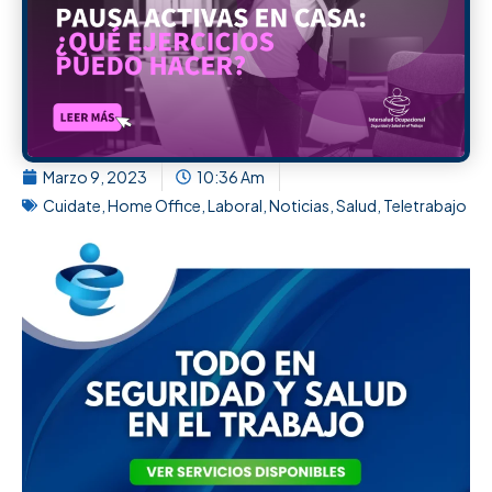
Marzo 9, 2023
10:36 Am
Cuidate
,
Home Office
,
Laboral
,
Noticias
,
Salud
,
Teletrabajo