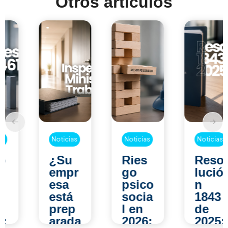
Otros artículos
Noticias
Noticias
Noticias
¿Su
Ries
Reso
empr
go
lució
esa
psico
n
está
socia
1843
prep
l en
de
arada
2026:
2025: