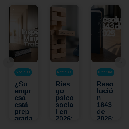
Noticias
Noticias
Noticias
¿Su
Ries
Reso
empr
go
lució
esa
psico
n
está
socia
1843
prep
l en
de
arada
2026:
2025:
para
los
¿qué