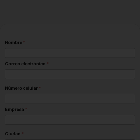
que
julio 6,
una
2026
sanci
ón
julio 8,
Nombre
*
2026
Correo electrónico
*
Número celular
*
Empresa
*
Ciudad
*