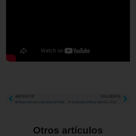
ANTERIOR
SIGUIENTE
8 Razones por las que la Prevención en Salud Ocupacional es una Decisión Inteligente para Tu Empresa
8 Grandes Mitos del SG-SST: Lo Que Toda Empresa Debe Saber Sobre Seguridad y Salud en el Trabajo
Otros artículos