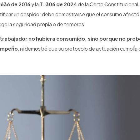
 Gestión de Seguridad y Salud en el Trabajo (SG-SST).
cumplimiento del SG-SST de
hasta 1.000 salarios mínimos l
abajo en estado de embriaguez o bajo la influencia de drogas e
n del contrato de trabajo.
e Constitucional sobre el consumo de drogas en ámbitos labora
Regístrate para recibir
 sus implicaciones en seguridad laboral.
actualizaciones en SST
ón de Riesgos Laborales
e riesgo psicosocial y consumo de sustancias psicoactivas en e
cionales).
 mueve tu empresa: las personas.