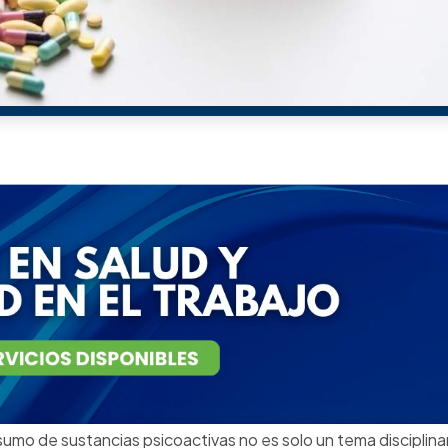
a y una expuesta a sanciones.
n, cultura y estrategia: la fórmula contra el consumo 
que realizaremos en asocio con
ACRIP Valle
el próximo
23 de 
SST , Gerentes y empresarios
con la participación de
expe
tirán estrategias efectivas para abordar esta problemática 
 tu cupo:
https://wa.link/f0of
onal de Colombia
ódigo Sustantivo del Trabajo (“presentarse al trabajo en esta
tes”)
solo aplica cuando el consumo afecta directament