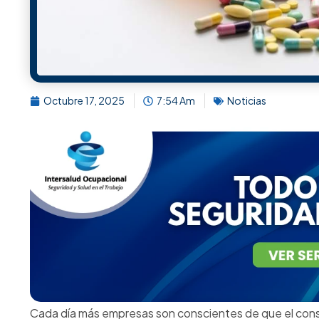
puede marcar la diferencia entre una empresa preparad
Te invitamos a participar en nuestro evento
“Prevenció
sustancias psicoactivas en entornos laborales”
, 
Cali
.
Un espacio exclusivo para líderes de
Talento Humano, 
ámbito médico, psicológico y legal
, quienes compar
responsabilidad, empatía y cumplimiento normativo.
Inscríbete ahora y asegura
Fuentes de Jurisprudencia
Sentencia C-636 de 2016 – Corte Constituci
Establece que la prohibición del artículo 60 del C
embriaguez o bajo la influencia de drogas enervan