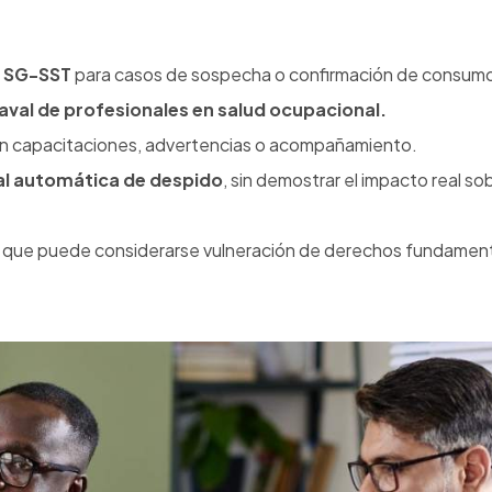
julio 8, 2026
Capacitació
analiscaa
Cotización de servicios
y
Nombre
*
+57 31
asesoría
comercial@intersaludocupacional.com
+57 316 287 8391
Número cel
Ciudad
*