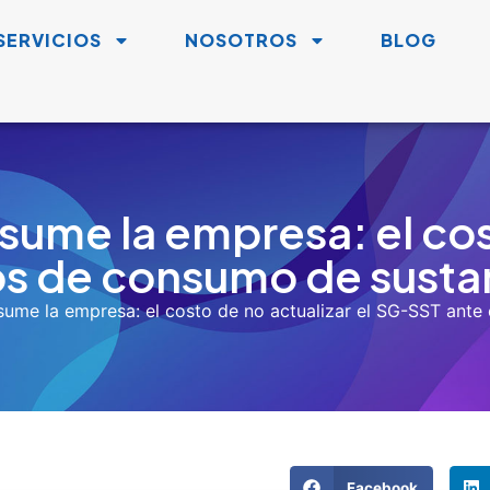
esas adoptar una postura integral frente al consumo de sus
mpañamiento y control
, dentro del marco normativo vigente
n, evaluación y manejo de casos de consumo.
as
rma; la formación reduce errores disciplinarios.
ión de maquinaria), el impacto puede ser inmediato; en labore
ura organizacional
r abiertamente del tema desde la salud, no desde la sanción.
rse afectación funcional, pruebas válidas y documentación co