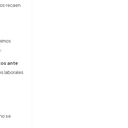
Noticias
Resolución 1843 de 2025: ¿qué
cambia en las evaluaciones
médicas ocupacionales y qué deben
hacer las empresas?