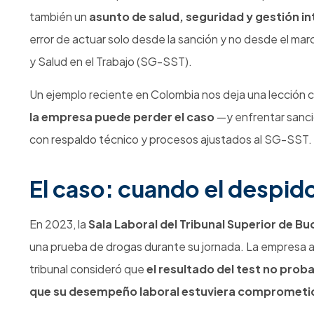
desempeño laboral o pone en riesgo la segur
Sentencia T-306 de 2024 – Corte Constituci
Caso de trabajador que operaba maquinaria pes
terminación del contrato
al demostrar la empr
riesgo.
Sala Laboral del Tribunal Superior de Buc
Caso donde el tribunal
falló a favor del trabaja
probó afectación funcional ni riesgo real en su 
Corte Suprema de Justicia – Sala Laboral (ra
Reitera que
no toda conducta asociada al con
hay pruebas del impacto en el desempeño o la se
Fuentes Normativas
Decreto 1072 de 2015 – Decreto Único Reglam