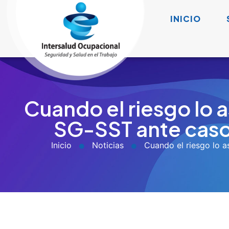
Desde Intersalud ocupacional recomendamos a las empr
psicoactivas, combinando
gestión preventiva, aco
Actualizar el SG-SST y sus procedimientos
Incorporar protocolos específicos para detecció
Capacitar a líderes, jefes de área y brigadist
No todos los casos deben escalarse de la misma fo
Evaluar el riesgo según el tipo de labor
En tareas críticas (conducción, alturas, manipulac
administrativas, los criterios deben ser distintos.
Implementar programas de prevención y cult
Campañas internas, charlas y asesorías para habla
Garantizar el debido proceso
Si se llega a aplicar una sanción, debe demostra