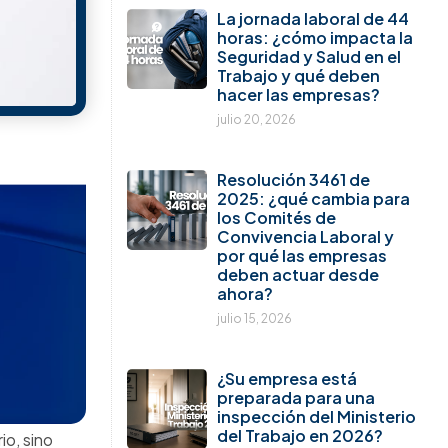
de
octubre en
rtos del
con
do de
e el