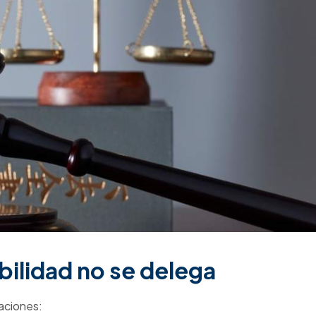
s en oportunidades.
Escríbenos
iguiente enlace:
Declaro que conozco y acepto la política de tratamiento de
datos personales.
abajo SG-SST
REGISTRARSE AHORA
stancias Psicoactivas en el Trabajo