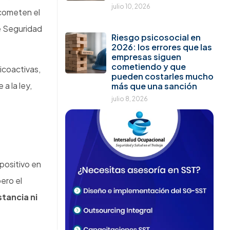
ó la
e alto
-01
que no se
pido, si no