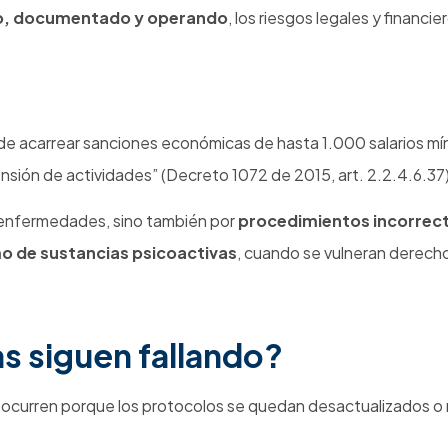
Noticias
Riesgo psicosocial en 2026: los
errores que las empresas siguen
cometiendo y que pueden costarles
mucho más que una sanción