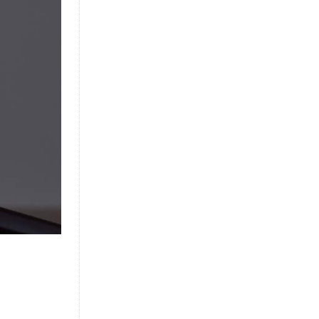
SIGUIENTE
La Enfermería Laboral 4.0: Cómo el Rol del Auxiliar de Enfermería se Transforma de Asistencial a Estratégico en SST