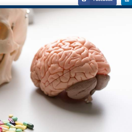
con tener políticas escritas o realizar pruebas
; es indis
tividad y que las decisiones empresariales se tomen con resp
ón no exime de responsabilidad.
lo que es peor, puede evidenciar una cultura organizacional déb
ón no es solo estrategia: es cultura, es cumplimiento y
ma con nosotros!
borales no solo representa un riesgo para la seguridad y la sa
n SG-SST actualizado, políticas claras y una cultura de preve