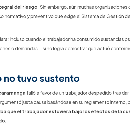
idad
.
onal de Colombia
ada y fue despedido por consumo comprobado. La Corte
aval
esa que el consumo comprometía la seguridad en un entorno d
aramanga – Radicado No. 68001-31-05-005-2023-00264
dor
que dio positivo en una prueba de drogas, argumentando 
desempeño.
d. SL1567-2020)
sumo de alcohol o drogas constituye justa causa
de des
guridad.
entario del Sector Trabajo