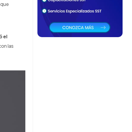
egales
nervantes.
les de alto
l trabajo”.