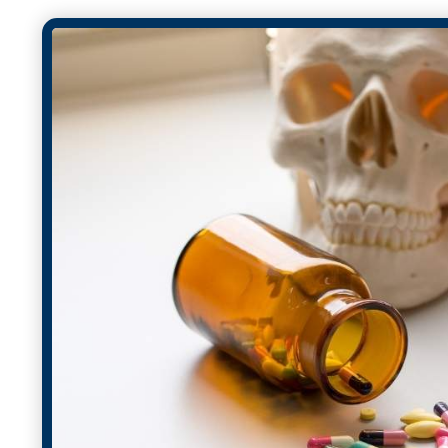
Este caso deja una enseñanza contundente:
no basta 
que el SG-SST esté actualizado, alineado con la norma
técnico, médico y legal.
En materia de Seguridad y Salud en el Trabajo, la omisi
Por el contrario, puede costar millones en sanciones y, 
riesgos humanos y sociales que realmente importan.
En Intersalud Ocupacional reafirmamos que la
prevenci
bienestar.
¡Profundiza en este te
El consumo de sustancias psicoactivas en los entornos la
también un desafío legal y organizacional. Contar con u