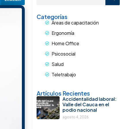
pensable
aldo
il ante los
 es
lud, sino
nción