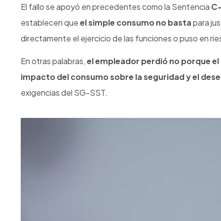
Libro 2, Parte 2, Título 4, Capítulo 6: Sistema de
Artículo 2.2.4.6.37: establece sanciones por in
mensuales vigentes
.
Código Sustantivo del Trabajo (CST)
Artículo 60, numeral 2: prohíbe presentarse al tr
Artículo 62: define las justas causas de terminació
Fuentes complementarias y de análisis
El Tiempo (2024, mayo 14)
– “Esto dijo la Cort
riesgo”
Cobertura del fallo T-306 de 2024 y análisis sobre
Ministerio del Trabajo de Colombia – Direcci
“Guía técnica para la identificación de factores d
(Disponible bajo solicitud o en repositorios institu
Intersalud Ocupacional – 25 años cuidando lo que