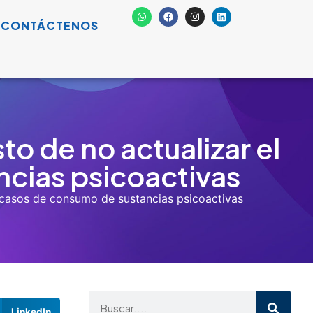
tancias
.
s
mpleta.