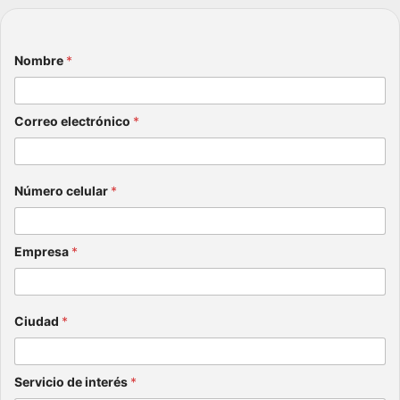
e
ón
ahor
julio 8,
a?
Nombre
*
2026
julio 15,
2026
Correo electrónico
*
Número celular
*
Empresa
*
Ciudad
*
Servicio de interés
*