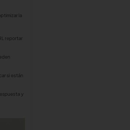
ptimizar la
L reportar
ueden
ar si están
respuesta y