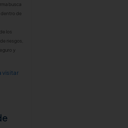
forma busca
s dentro de
de los
 de riesgos,
seguro y
 visitar
de