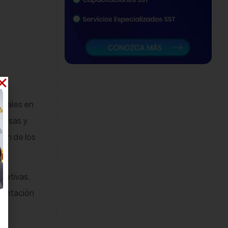
borales en
presas y
ión de los
mativas,
ementación