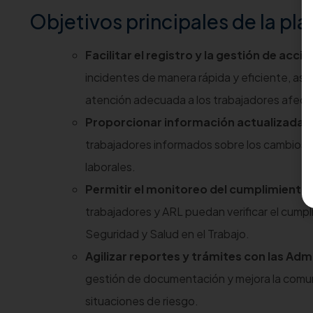
Objetivos principales de la pl
Facilitar el registro y la gestión de ac
incidentes de manera rápida y eficiente, as
atención adecuada a los trabajadores afec
Proporcionar información actualizada s
trabajadores informados sobre los cambios en
laborales.
Permitir el monitoreo del cumplimiento 
trabajadores y ARL puedan verificar el cumpl
Seguridad y Salud en el Trabajo.
Agilizar reportes y trámites con las Adm
gestión de documentación y mejora la comuni
situaciones de riesgo.