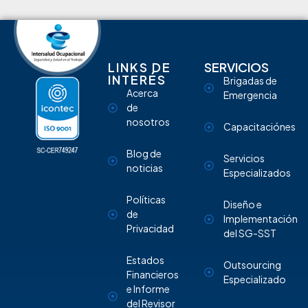
LINKS DE
SERVICIOS
INTERÉS
Brigadas de
Acerca
Emergencia
de
nosotros
Capacitaciónes
Blog de
Servicios
noticias
Especializados
Políticas
Diseño e
de
Implementación
Privacidad
del SG-SST
Estados
Outsourcing
Financieros
Especializado
e Informe
del Revisor