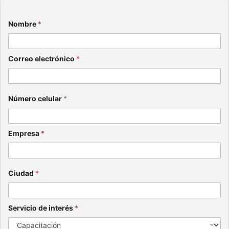
ón
julio 8,
Nombre
*
2026
Correo electrónico
*
Número celular
*
Empresa
*
Ciudad
*
Servicio de interés
*