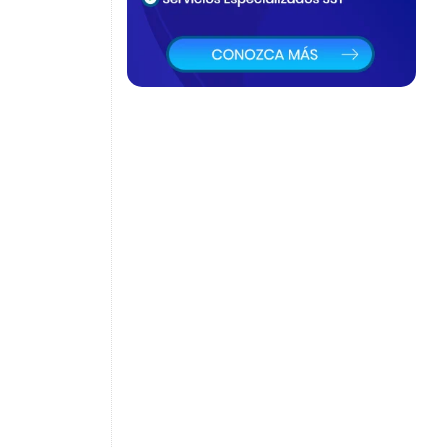
cambio?
centración,