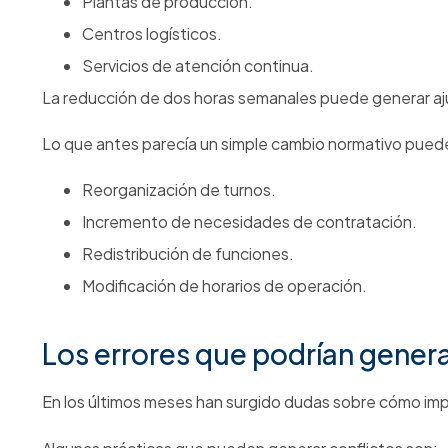
Las preguntas que deberían hac
Humano
Antes de implementar los cambios derivados de la
redu
✓ ¿Los turnos actuales siguen siendo viables?
✓ ¿Existen cargos con riesgo de sobrecarga laboral?
✓ ¿Será necesario contratar personal adicional?
✓ ¿Se requiere actualizar procedimientos internos?
✓ ¿Los trabajadores conocen los cambios?
✓ ¿Se han evaluado los riesgos derivados de la nueva or
¿Sus procedimientos internos y matrices de r
jornada laboral?