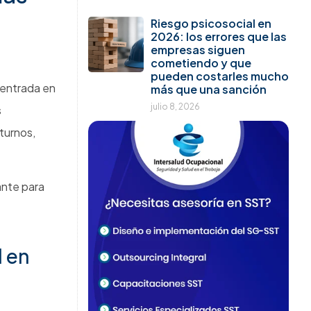
tica que
al?
de que