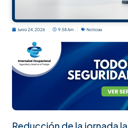
Centros logísticos.
Servicios de atención continua.
La reducción de dos horas semanales puede generar ajus
Lo que antes parecía un simple cambio normativo puede
Reorganización de turnos.
Incremento de necesidades de contratación.
Redistribución de funciones.
Modificación de horarios de operación.
Los errores que podrían gener
En los últimos meses han surgido dudas sobre cómo im
Algunas prácticas que pueden generar conflictos son: