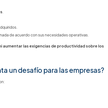
d y Salud en el Trabajo con este 
 influye directamente sobre factores como:
ornadas más equilibradas pueden contribuir a mejorar la con
l.
oductividad.
ltados.