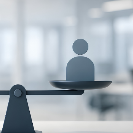
es
.
dquiridos.
jornada de acuerdo con sus necesidades operativas.
o ni aumentar las exigencias de productividad sobre los
ta un desafío para las empresas?
on: