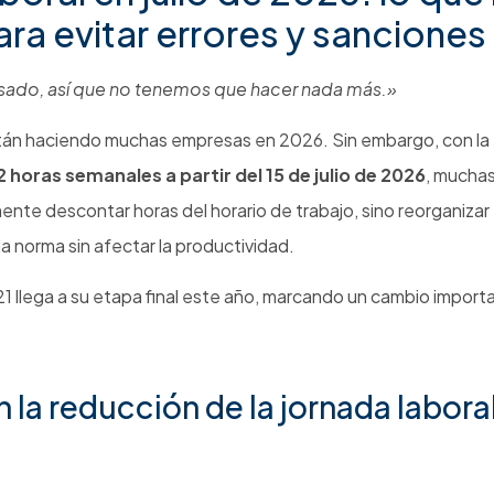
ajo.
ponibles.
 adecuada.
r la calidad de vida de los trabajadores. Cualquier prác
fuente de conflictos laborales.
 requieren ajustes con la reducción de la jornada labor
 reorganización de turnos permite anticipar problemas antes 
.
Conozca nuestro servicio de Auditoría al SG-SST.