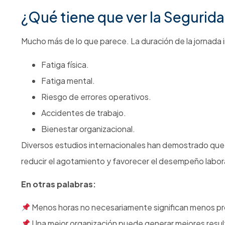
Evaluación de riesgos asociados a cambios organi
Diagnóstico de condiciones de trabajo.
Programas de prevención de fatiga laboral.
Actualización de matrices de riesgo.
Estrategias de bienestar y productividad.
Porque adaptarse a los cambios normativos no es 
competitiva.
Lo que debe recordar
Desde el 15 de julio de 2026 la jornada máxima será
No existe reducción salarial asociada a este cambio.
Las empresas deberán revisar turnos, cargas labora
SST y Talento Humano deben trabajar de manera articu