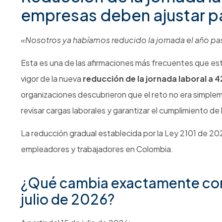
Compensar la reducción aumentando cargas de trab
Exigir cumplimiento de metas sin revisar tiempos dis
Incrementar horas extras de manera permanente.
Modificar unilateralmente horarios sin comunicación
Descuidar los riesgos asociados a la fatiga laboral.
La reducción de la jornada laboral busca mejora
desvirtúe este objetivo podría convertirse en una 
¿Su empresa ya identificó qué turnos y cargos
Una evaluación técnica de riesgos asociados a la
se conviertan en conflictos laborales o sanciones