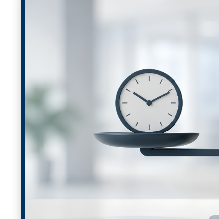
La jornada máxima legal será de
42 horas semanal
No habrá disminución salarial.
No se afectarán prestaciones sociales ni derechos a
Las empresas deberán ajustar la distribución de la 
Reducir la jornada no significa reducir el salari
trabajadores.
¿Por qué este cambio represen
Para algunas organizaciones, especialmente aquellas c
Operaciones 24/7.
Turnos rotativos.
Plantas de producción.