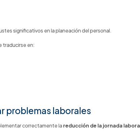
erse los líderes de SST y Talento
cción de la jornada laboral
, vale la pena revisar:
ganización del trabajo?
iesgo ya están actualizados frente a la reducción de la