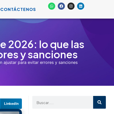
Riesgo psicosocial en
2026: los errores que las
empresas siguen
cometiendo y que
pueden costarles mucho
 entrada en
más que una sanción
julio 8, 2026
s
turnos,
ante para
l en