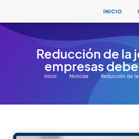
«Nosotros ya habíamos reducido la jornada el año p
Esta es una de las afirmaciones más frecuentes que e
vigor de la nueva
reducción de la jornada laboral a 4
organizaciones descubrieron que el reto no era simpleme
revisar cargas laborales y garantizar el cumplimiento de 
La reducción gradual establecida por la Ley 2101 de 20
empleadores y trabajadores en Colombia.
¿Qué cambia exactamente con l
julio de 2026?
A partir del 15 de julio de 2026: