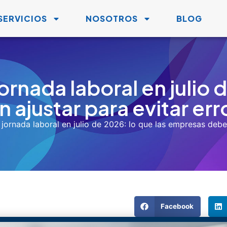
asado, así que no tenemos que hacer nada más.»
stán haciendo muchas empresas en 2026. Sin embargo, con la
2 horas semanales a partir del 15 de julio de 2026
, mucha
nte descontar horas del horario de trabajo, sino reorganizar 
la norma sin afectar la productividad.
21 llega a su etapa final este año, marcando un cambio import
a reducción de la jornada labora