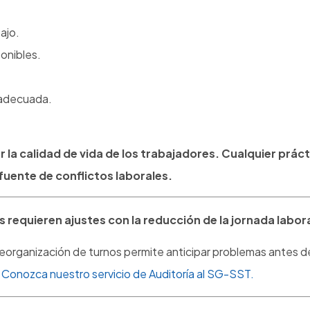
resas a actualizar su documentación y gestión de riesgos a
tivas.
Contáctenos y hablemos de su empresa.
 oportunidad para transformar la c
te como una obligación legal. Sin embargo, las organizacio
os, optimizar recursos y fortalecer sus programas de bienest
tenderse como una pérdida de tiempo productivo, sino 
s sostenibles, saludables y eficientes.
ara el cambio?
ciones en: