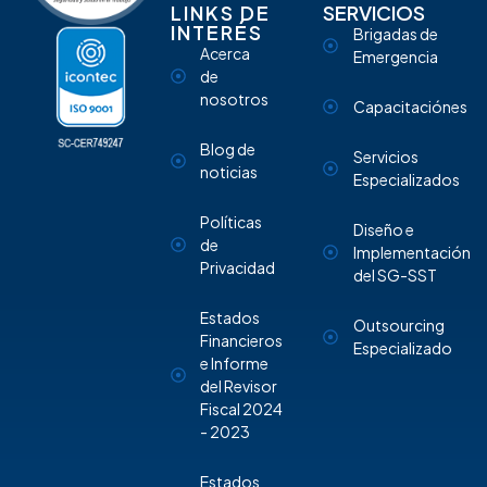
LINKS DE
SERVICIOS
INTERÉS
Brigadas de
Acerca
Emergencia
de
nosotros
Capacitaciónes
Blog de
Servicios
noticias
Especializados
Políticas
Diseño e
de
Implementación
Privacidad
del SG-SST
Estados
Outsourcing
Financieros
Especializado
e Informe
del Revisor
Fiscal 2024
- 2023
Estados