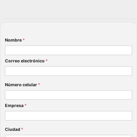
que
esas
julio 6,
una
?
2026
sanci
julio 20,
ón
2026
julio 8,
Nombre
*
2026
Correo electrónico
*
Número celular
*
Empresa
*
Ciudad
*