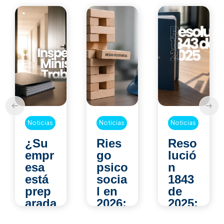
Noticias
Noticias
Noticias
Ries
Reso
La
go
lució
jorna
psico
n
da
socia
1843
labor
l en
de
al de
2026:
2025:
44
los
¿qué
hora