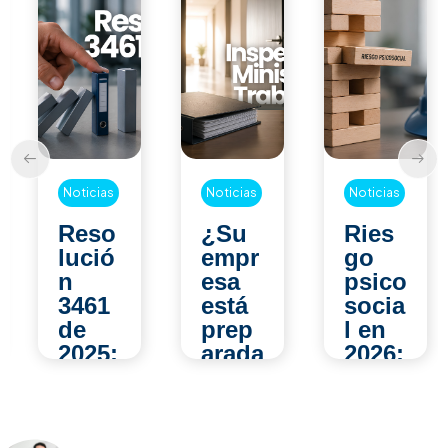
Noticias
Noticias
Noticias
Reso
¿Su
Ries
lució
empr
go
n
esa
psico
3461
está
socia
de
prep
l en
2025:
arada
2026:
¿qué
para
los
camb
una
error
ia
inspe
es