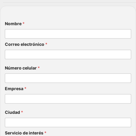
desd
sanci
e
ón
ahor
julio 8,
a?
Nombre
*
2026
julio 15,
2026
Correo electrónico
*
Número celular
*
Empresa
*
Ciudad
*
Servicio de interés
*