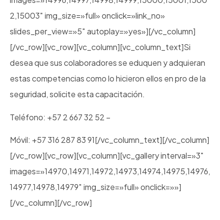
2,15003″ img_size=»full» onclick=»link_no»
slides_per_view=»5″ autoplay=»yes»][/vc_column]
[/vc_row][vc_row][vc_column][vc_column_text]Si
desea que sus colaboradores se eduquen y adquieran
estas competencias como lo hicieron ellos en pro de la
seguridad, solicite esta capacitación.
Teléfono: +57 2 667 32 52 –
Móvil: +57 316 287 83 91[/vc_column_text][/vc_column]
[/vc_row][vc_row][vc_column][vc_gallery interval=»3″
images=»14970,14971,14972,14973,14974,14975,14976,
14977,14978,14979″ img_size=»full» onclick=»»]
[/vc_column][/vc_row]