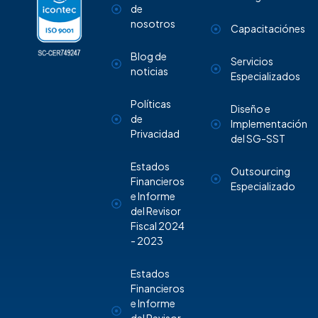
de
nosotros
Capacitaciónes
Blog de
Servicios
noticias
Especializados
Políticas
Diseño e
de
Implementación
Privacidad
del SG-SST
Estados
Outsourcing
Financieros
Especializado
e Informe
del Revisor
Fiscal 2024
- 2023
Estados
Financieros
e Informe