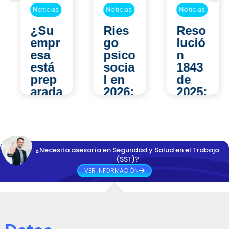
Noticias
Noticias
Noticias
¿Su
Ries
Reso
empr
go
lució
esa
psico
n
está
socia
1843
prep
l en
de
arada
2026:
2025:
para
los
¿qué
una
error
camb
inspe
es
ia en
cción
que
las
¿Necesita asesoría en Seguridad y Salud en el Trabajo
del
las
evalu
(SST)?
Minis
empr
acion
VER INFORMACIÓN
terio
esas
es
del
sigue
médi
Trab
n
cas
ajo
come
ocup
en
tiend
acion