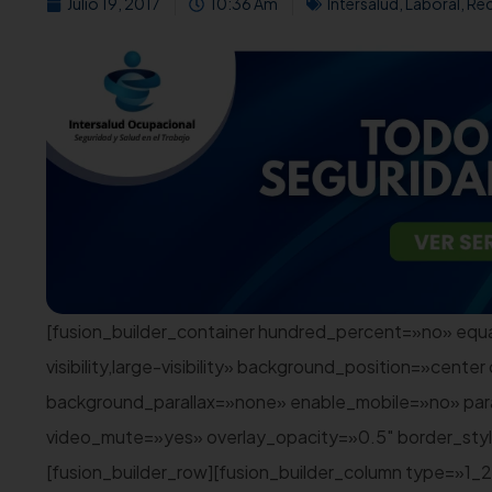
Julio 19, 2017
10:36 Am
Intersalud
,
Laboral
,
Re
[fusion_builder_container hundred_percent=»no» equa
visibility,large-visibility» background_position=»ce
background_parallax=»none» enable_mobile=»no» par
video_mute=»yes» overlay_opacity=»0.5″ border_st
[fusion_builder_row][fusion_builder_column type=»1