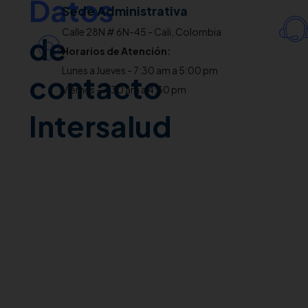
Datos
Sede Administrativa
Calle 28N # 6N-45 - Cali, Colombia
de
Horarios de Atención:
Lunes a Jueves - 7:30 am a 5:00 pm
contacto
Viernes - 7:30 am a 4:30 pm
Intersalud