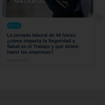
Noticias
ral de 44 horas:
Resolución 3461 
 la Seguridad y
cambia para los 
abajo y qué deben
Convivencia Labo
resas?
empresas deben 
ahora?
julio 15, 2026