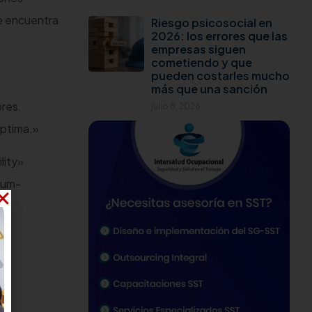
se encuentra
Riesgo psicosocial en
2026: los errores que las
empresas siguen
cometiendo y que
pueden costarles mucho
más que una sanción
ores.
julio 8, 2026
óptima.»
lity»
ium-