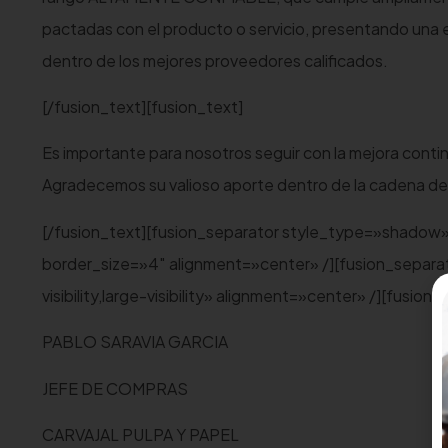
pactadas con el producto o servicio, presentando una e
dentro de los mejores proveedores calificados.
[/fusion_text][fusion_text]
Es importante para nosotros seguir con la mejora conti
Agradecemos su valioso aporte dentro de la cadena de 
[/fusion_text][fusion_separator style_type=»shadow» hi
border_size=»4″ alignment=»center» /][fusion_separa
visibility,large-visibility» alignment=»center» /][fusion_
PABLO SARAVIA GARCIA
JEFE DE COMPRAS
CARVAJAL PULPA Y PAPEL