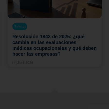
Noticias
843 de 2025: ¿qué
La jornada labo
s evaluaciones
¿cómo impacta
pacionales y qué deben
Salud en el Tr
mpresas?
hacer las emp
julio 20, 2026