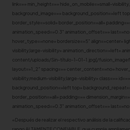
link=»» min_height=»» hide_on_mobile=»small-visibility,
background_image=»» background_position=»left top
border_style=»solid» border_position=»all» padding=
animation_speed=»0.3″ animation_offset=»» last=»n
hover_type=»none» bordersize=»5″ align=»center» ligh
visibility,large-visibility» animation_direction=»left
content/uploads/Sin-título-1-01-1.jpg[/fusion_image
layout=»1_2″ spacing=»» center_content=»no» hover_
visibility,medium-visibility,large-visibility» class=»»
background_position=»left top» background_repeat=»
border_position=»all» padding=»» dimension_margin=»
animation_speed=»0.3″ animation_offset=»» last=»no»
«Después de realizar el respectivo análisis de la califi
rango ALTAMENTE CONFIABLE, que cumple ampliamente l