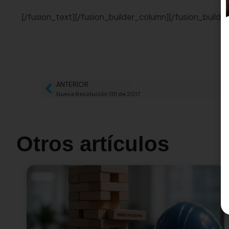
[/fusion_text][/fusion_builder_column][/fusion_builde
ANTERIOR
Nueva Resolución 1111 de 2017
Otros artículos