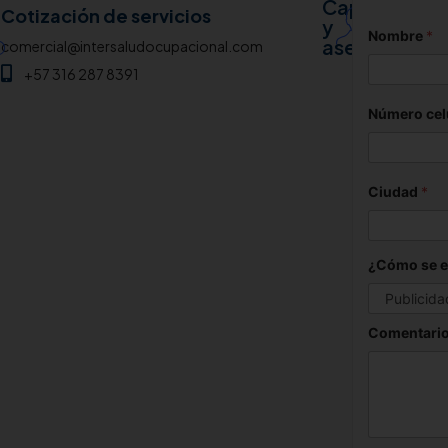
Capacitació
analiscaa
Cotización de servicios
y
Nombre
*
+57 31
asesoría
comercial@intersaludocupacional.com
+57 316 287 8391
Número cel
Ciudad
*
¿Cómo se e
Comentario