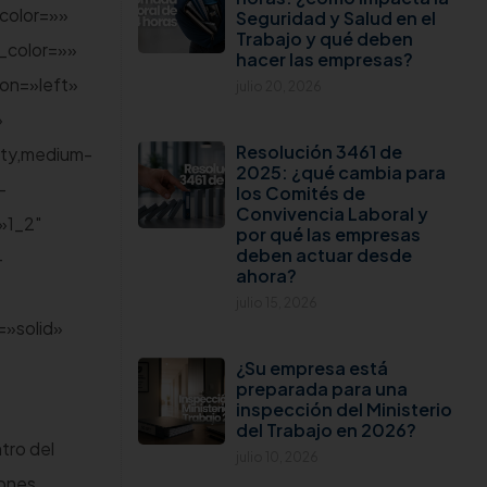
_color=»»
Seguridad y Salud en el
Trabajo y qué deben
_color=»»
hacer las empresas?
ion=»left»
julio 20, 2026
»
Resolución 3461 de
ity,medium-
2025: ¿qué cambia para
-
los Comités de
Convivencia Laboral y
»1_2″
por qué las empresas
deben actuar desde
-
ahora?
julio 15, 2026
=»solid»
¿Su empresa está
preparada para una
inspección del Ministerio
del Trabajo en 2026?
tro del
julio 10, 2026
iones