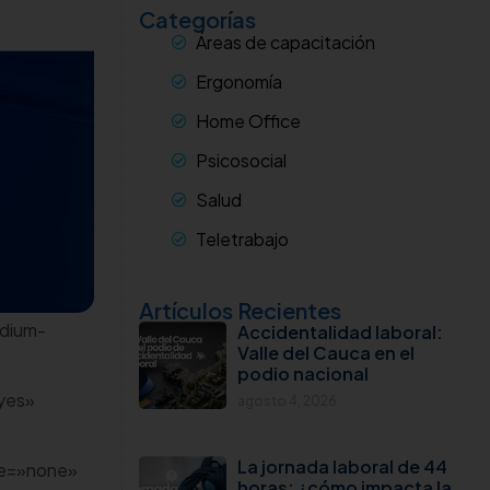
Categorías
Áreas de capacitación
Ergonomía
Home Office
Psicosocial
Salud
Teletrabajo
Artículos Recientes
edium-
Accidentalidad laboral:
Valle del Cauca en el
podio nacional
yes»
agosto 4, 2026
La jornada laboral de 44
pe=»none»
horas: ¿cómo impacta la