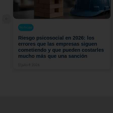
Noticias
cosocial en 2026: los
Resolución 1
e las empresas siguen
cambia en la
o y que pueden costarles
médicas ocu
 que una sanción
hacer las e
julio 6, 2026