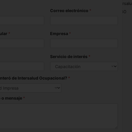
n
s02@intersaludocupacional.com
analiscaas03@intersal
Correo electrónico
*
7 4371 300
+57 317 434 7180
ular
*
Empresa
*
Servicio de interés
*
nteró de Intersalud Ocupacional?
*
 o mensaje
*