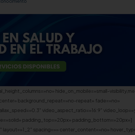
conocimiento
l_height_columns=»no» hide_on_mobile=»small-visibility,m
nter center» background_repeat=»no-repeat» fade=»no»
allax_speed=»0.3″ video_aspect_ratio=»16:9″ video_loop=»
yle=»solid» padding_top=»20px» padding_bottom=»20px»]
_2″ layout=»1_2″ spacing=»» center_content=»no» hover_ty