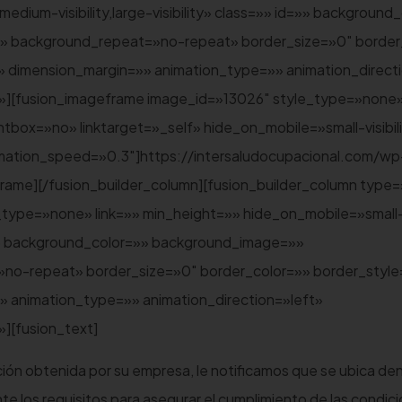
medium-visibility,large-visibility» class=»» id=»» background
» background_repeat=»no-repeat» border_size=»0″ border
»» dimension_margin=»» animation_type=»» animation_direct
o»][fusion_imageframe image_id=»13026″ style_type=»none
tbox=»no» linktarget=»_self» hide_on_mobile=»small-visibil
» animation_speed=»0.3″]https://intersaludocupacional.com/wp
frame][/fusion_builder_column][fusion_builder_column type=
type=»none» link=»» min_height=»» hide_on_mobile=»small
 id=»» background_color=»» background_image=»»
no-repeat» border_size=»0″ border_color=»» border_style
» animation_type=»» animation_direction=»left»
][fusion_text]
cación obtenida por su empresa, le notificamos que se ubica den
os requisitos para asegurar el cumplimiento de las condic