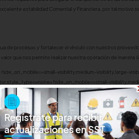
xcelente estabilidad Comercial y Financiera, por tal motivo 
nua de procesos y fortalecer el vínculo con nuestros proveed
valor que nos permite realizar nuestra operación de manera 
de_on_mobile=»small-visibility,medium-visibility,large-visibi
tor style_type=»none» hide_on_mobile=»small-visibility,med
text]
Regístrate para recibir
actualizaciones en SST