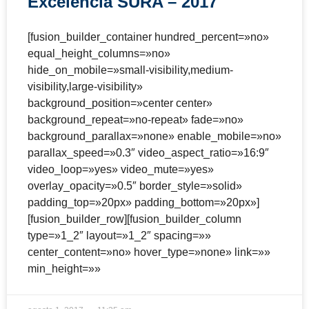
Excelencia SURA – 2017
[fusion_builder_container hundred_percent=»no»
equal_height_columns=»no»
hide_on_mobile=»small-visibility,medium-
visibility,large-visibility»
background_position=»center center»
background_repeat=»no-repeat» fade=»no»
background_parallax=»none» enable_mobile=»no»
parallax_speed=»0.3″ video_aspect_ratio=»16:9″
video_loop=»yes» video_mute=»yes»
overlay_opacity=»0.5″ border_style=»solid»
padding_top=»20px» padding_bottom=»20px»]
[fusion_builder_row][fusion_builder_column
type=»1_2″ layout=»1_2″ spacing=»»
center_content=»no» hover_type=»none» link=»»
min_height=»»