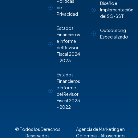
Políticas
Diseño e
de
Implementación
Privacidad
del SG-SST
Estados
Outsourcing
Financieros
Especializado
e Informe
del Revisor
Fiscal 2024
- 2023
Estados
Financieros
e Informe
del Revisor
Fiscal 2023
- 2022
© Todos los Derechos
Agencia de Marketing en
Reservados
Colombia
– Altosentido