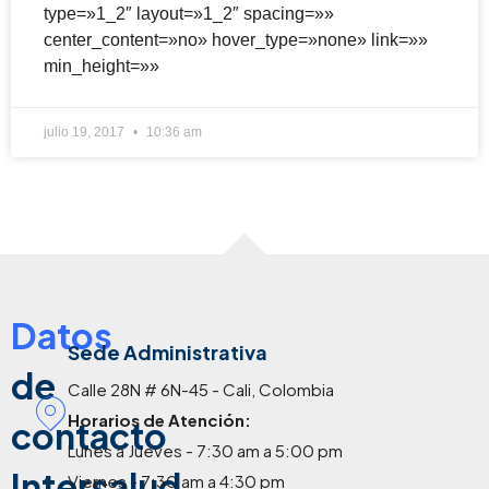
type=»1_2″ layout=»1_2″ spacing=»»
center_content=»no» hover_type=»none» link=»»
min_height=»»
julio 19, 2017
10:36 am
Datos
Sede Administrativa
de
Calle 28N # 6N-45 - Cali, Colombia
Horarios de Atención:
contacto
Lunes a Jueves - 7:30 am a 5:00 pm
Intersalud
Viernes - 7:30 am a 4:30 pm