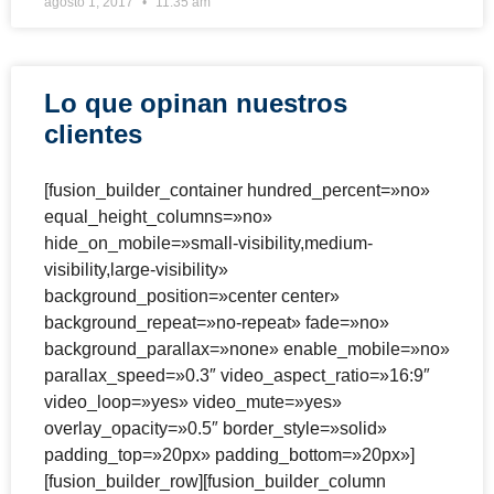
agosto 1, 2017
11:35 am
Lo que opinan nuestros
clientes
[fusion_builder_container hundred_percent=»no»
equal_height_columns=»no»
hide_on_mobile=»small-visibility,medium-
visibility,large-visibility»
background_position=»center center»
background_repeat=»no-repeat» fade=»no»
background_parallax=»none» enable_mobile=»no»
parallax_speed=»0.3″ video_aspect_ratio=»16:9″
video_loop=»yes» video_mute=»yes»
overlay_opacity=»0.5″ border_style=»solid»
padding_top=»20px» padding_bottom=»20px»]
[fusion_builder_row][fusion_builder_column