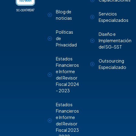
Blog de
Servicios
noticias
Especializados
Políticas
Diseño e
de
Implementación
Privacidad
del SG-SST
Estados
Outsourcing
Financieros
Especializado
e Informe
del Revisor
Fiscal 2024
- 2023
Estados
Financieros
e Informe
del Revisor
Fiscal 2023