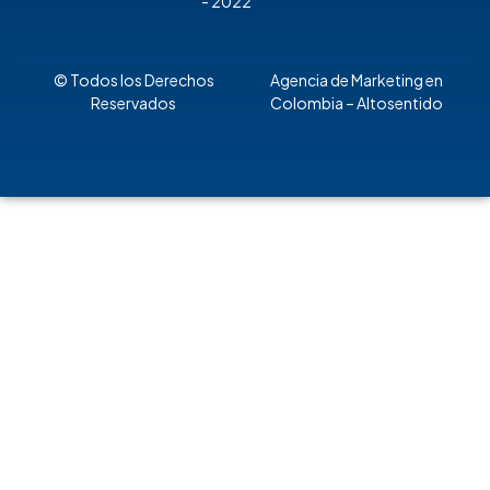
- 2022
© Todos los Derechos
Agencia de Marketing en
Reservados
Colombia
– Altosentido
Regístrate para recibir
actualizaciones en SST