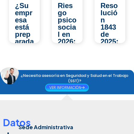
Ries
Reso
La
go
lució
jorna
psico
n
da
socia
1843
labor
l en
de
al de
2026:
2025:
44
los
¿qué
hora
error
camb
s:
es
ia en
¿có
que
las
mo
¿Necesita asesoría en Seguridad y Salud en el Trabajo
las
evalu
impa
(SST)?
empr
acion
cta la
VER INFORMACIÓN
esas
es
Segu
sigue
médi
ridad
n
cas
y
come
ocup
Salu
Datos
tiend
acion
d en
o y
Sede Administrativa
ales
el