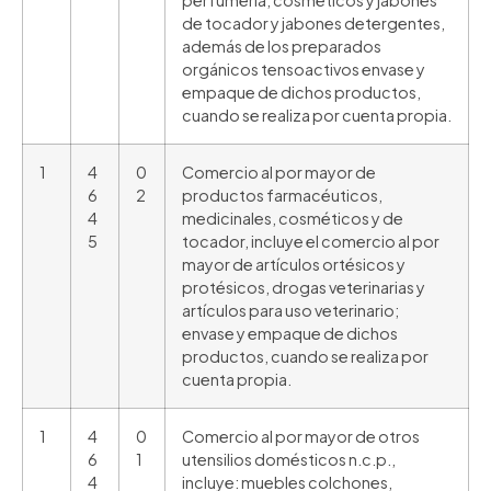
perfumería, cosméticos y jabones
de tocador y jabones detergentes,
además de los preparados
orgánicos tensoactivos envase y
empaque de dichos productos,
cuando se realiza por cuenta propia.
1
4
0
Comercio al por mayor de
6
2
productos farmacéuticos,
4
medicinales, cosméticos y de
5
tocador, incluye el comercio al por
mayor de artículos ortésicos y
protésicos, drogas veterinarias y
artículos para uso veterinario;
envase y empaque de dichos
productos, cuando se realiza por
cuenta propia.
1
4
0
Comercio al por mayor de otros
6
1
utensilios domésticos n.c.p.,
4
incluye: muebles colchones,