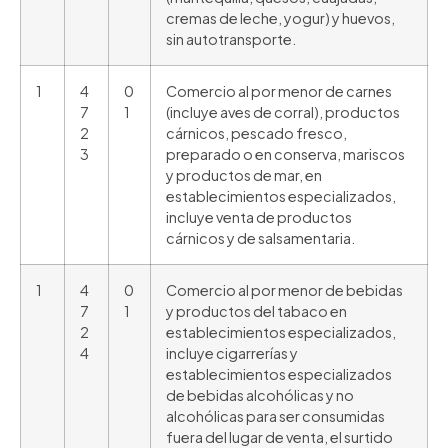
cremas de leche, yogur) y huevos,
sin autotransporte.
1
4
0
Comercio al por menor de carnes
7
1
(incluye aves de corral), productos
2
cárnicos, pescado fresco,
3
preparado o en conserva, mariscos
y productos de mar, en
establecimientos especializados,
incluye venta de productos
cárnicos y de salsamentaria.
1
4
0
Comercio al por menor de bebidas
7
1
y productos del tabaco en
2
establecimientos especializados,
4
incluye cigarrerías y
establecimientos especializados
de bebidas alcohólicas y no
alcohólicas para ser consumidas
fuera del lugar de venta, el surtido