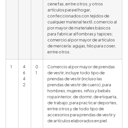
cenefas, entre otros, y otros
artículos para el hogar,
confeccionados con tejidos de
cualquier material textil; comercio al
por mayor de materiales básicos
para fabricar alfombras y tapices;
comercio al por mayor de artículos
de mercería: agujas, hilo para coser,
entre otros.
1
4
0
Comercio al por mayor de prendas
6
1
de vestir, incluye todo tipo de
4
prendas de vestir (incluso las
2
prendas de vestir de cuero), para
hombres, mujeres, niños y bebés
ropa interior, de dormir, de etiqueta,
de trabajo, para practicar deportes,
entre otros y de todo tipo de
accesorios para prendas de vestir y
de artículos elaborados en piel.