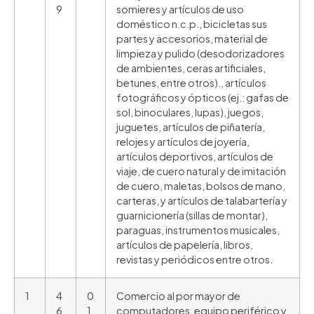
9
somieres y artículos de uso
doméstico n.c.p., bicicletas sus
partes y accesorios, material de
limpieza y pulido (desodorizadores
de ambientes, ceras artificiales,
betunes, entre otros)., artículos
fotográficos y ópticos (ej.: gafas de
sol, binoculares, lupas), juegos,
juguetes, artículos de piñatería,
relojes y artículos de joyería,
artículos deportivos, artículos de
viaje, de cuero natural y de imitación
de cuero, maletas, bolsos de mano,
carteras, y artículos de talabartería y
guarnicionería (sillas de montar),
paraguas, instrumentos musicales,
artículos de papelería, libros,
revistas y periódicos entre otros.
1
4
0
Comercio al por mayor de
6
1
computadores, equipo periférico y