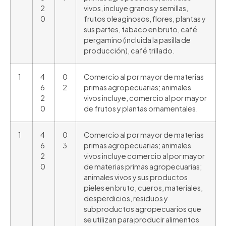
2
vivos, incluye granos y semillas,
0
frutos oleaginosos, flores, plantas y
sus partes, tabaco en bruto, café
pergamino (incluida la pasilla de
producción), café trillado.
1
4
0
Comercio al por mayor de materias
6
2
primas agropecuarias; animales
2
vivos incluye, comercio al por mayor
0
de frutos y plantas ornamentales.
1
4
0
Comercio al por mayor de materias
6
3
primas agropecuarias; animales
2
vivos incluye comercio al por mayor
0
de materias primas agropecuarias;
animales vivos y sus productos
pieles en bruto, cueros, materiales,
desperdicios, residuos y
subproductos agropecuarios que
se utilizan para producir alimentos