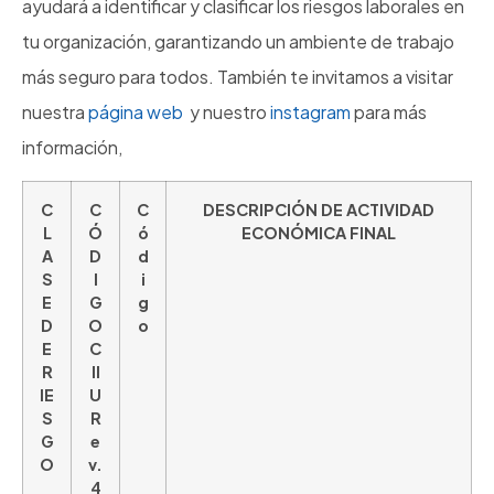
ayudará a identificar y clasificar los riesgos laborales en
tu organización, garantizando un ambiente de trabajo
más seguro para todos. También te invitamos a visitar
nuestra
página web
y nuestro
instagram
para más
información,
C
C
C
DESCRIPCIÓN DE ACTIVIDAD
L
Ó
ó
ECONÓMICA FINAL
A
D
d
S
I
i
E
G
g
D
O
o
E
C
R
II
IE
U
S
R
G
e
O
v.
4