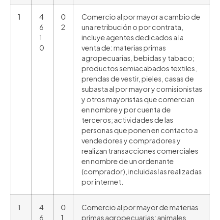
1
4
0
Comercio al por mayor a cambio de
6
2
una retribución o por contrata,
1
incluye agentes dedicados a la
0
venta de: materias primas
agropecuarias, bebidas y tabaco;
productos semiacabados textiles,
prendas de vestir, pieles, casas de
subasta al por mayor y comisionistas
y otros mayoristas que comercian
en nombre y por cuenta de
terceros; actividades de las
personas que ponen en contacto a
vendedores y compradores y
realizan transacciones comerciales
en nombre de un ordenante
(comprador), incluidas las realizadas
por internet.
1
4
0
Comercio al por mayor de materias
6
1
primas agropecuarias; animales