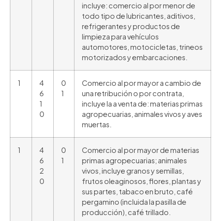
incluye: comercio al por menor de
todo tipo de lubricantes, aditivos,
refrigerantes y productos de
limpieza para vehículos
automotores, motocicletas, trineos
motorizados y embarcaciones.
1
4
0
Comercio al por mayor a cambio de
6
1
una retribución o por contrata,
1
incluye la a venta de: materias primas
0
agropecuarias, animales vivos y aves
muertas.
1
4
0
Comercio al por mayor de materias
6
1
primas agropecuarias; animales
2
vivos, incluye granos y semillas,
0
frutos oleaginosos, flores, plantas y
sus partes, tabaco en bruto, café
pergamino (incluida la pasilla de
producción), café trillado.