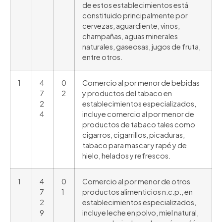
de estos establecimientos está
constituido principalmente por
cervezas, aguardiente, vinos,
champañas, aguas minerales
naturales, gaseosas, jugos de fruta,
entre otros.
1
4
0
Comercio al por menor de bebidas
7
2
y productos del tabaco en
2
establecimientos especializados,
4
incluye comercio al por menor de
productos de tabaco tales como
cigarros, cigarrillos, picaduras,
tabaco para mascar y rapé y de
hielo, helados y refrescos.
1
4
0
Comercio al por menor de otros
7
1
productos alimenticios n.c.p., en
2
establecimientos especializados,
9
incluye leche en polvo, miel natural,