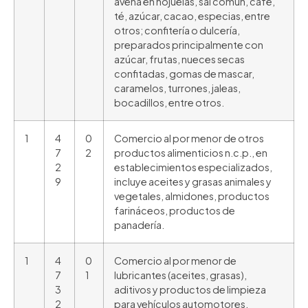
avena en hojuelas, sal común, café,
té, azúcar, cacao, especias, entre
otros; confitería o dulcería,
preparados principalmente con
azúcar, frutas, nueces secas
confitadas, gomas de mascar,
caramelos, turrones, jaleas,
bocadillos, entre otros.
1
4
0
Comercio al por menor de otros
7
2
productos alimenticios n.c.p., en
2
establecimientos especializados,
9
incluye aceites y grasas animales y
vegetales, almidones, productos
farináceos, productos de
panadería.
1
4
0
Comercio al por menor de
7
1
lubricantes (aceites, grasas),
3
aditivos y productos de limpieza
2
para vehículos automotores,