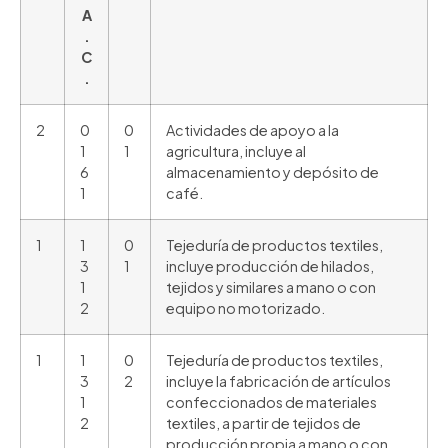
A
.
C
.
2
0
0
Actividades de apoyo a la
1
1
agricultura, incluye al
6
almacenamiento y depósito de
1
café.
1
1
0
Tejeduría de productos textiles,
3
1
incluye producción de hilados,
1
tejidos y similares a mano o con
2
equipo no motorizado.
1
1
0
Tejeduría de productos textiles,
3
2
incluye la fabricación de artículos
1
confeccionados de materiales
2
textiles, a partir de tejidos de
producción propia a mano o con