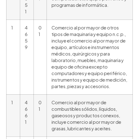
5
programas de informática.
1
1
4
0
Comercio al por mayor de otros
6
1
tipos de maquinaria y equipo n.c.p.,
5
incluye el comercio al por mayor de
9
equipo, artículos e instrumentos
médicos, quirúrgicos y para
laboratorio, muebles, maquinaria y
equipo de oficina excepto
computadores y equipo periférico,
instrumentos y equipo de medición,
partes, piezas y accesorios.
1
4
0
Comercio al por mayor de
6
1
combustibles sólidos, líquidos,
6
gaseosos y productos conexos,
1
incluye comercio al por mayor de
grasas, lubricantes y aceites.