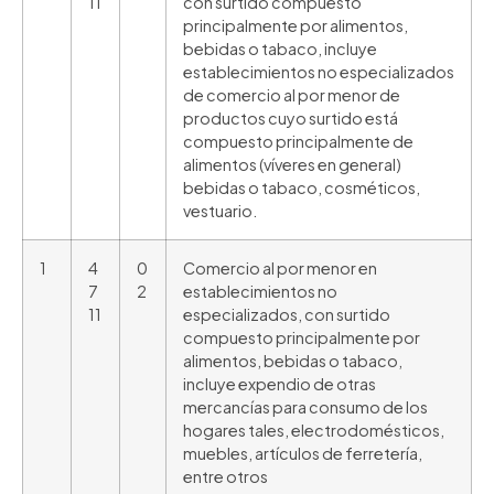
11
con surtido compuesto
principalmente por alimentos,
bebidas o tabaco, incluye
establecimientos no especializados
de comercio al por menor de
productos cuyo surtido está
compuesto principalmente de
alimentos (víveres en general)
bebidas o tabaco, cosméticos,
vestuario.
1
4
0
Comercio al por menor en
7
2
establecimientos no
11
especializados, con surtido
compuesto principalmente por
alimentos, bebidas o tabaco,
incluye expendio de otras
mercancías para consumo de los
hogares tales, electrodomésticos,
muebles, artículos de ferretería,
entre otros