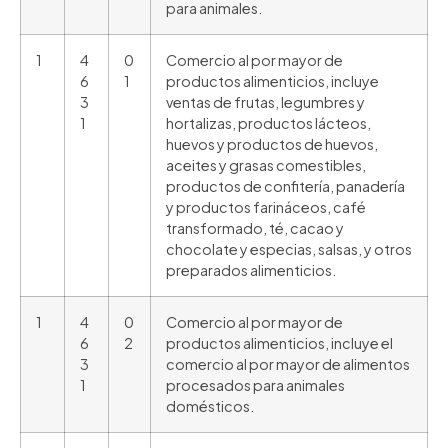
para animales.
1
4
0
Comercio al por mayor de
6
1
productos alimenticios, incluye
3
ventas de frutas, legumbres y
1
hortalizas, productos lácteos,
huevos y productos de huevos,
aceites y grasas comestibles,
productos de confitería, panadería
y productos farináceos, café
transformado, té, cacao y
chocolate y especias, salsas, y otros
preparados alimenticios.
1
4
0
Comercio al por mayor de
6
2
productos alimenticios, incluye el
3
comercio al por mayor de alimentos
1
procesados para animales
domésticos.