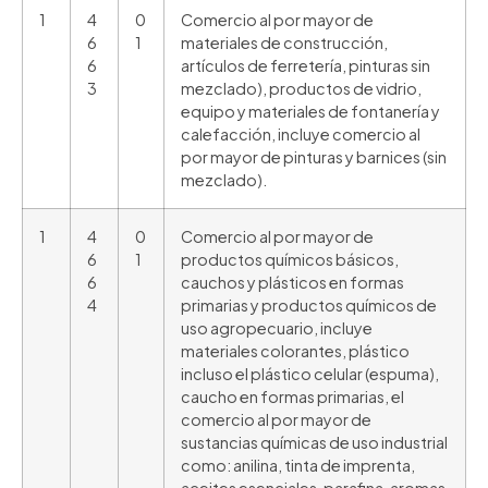
1
4
0
Comercio al por mayor de
6
1
materiales de construcción,
6
artículos de ferretería, pinturas sin
3
mezclado), productos de vidrio,
equipo y materiales de fontanería y
calefacción, incluye comercio al
por mayor de pinturas y barnices (sin
mezclado).
1
4
0
Comercio al por mayor de
6
1
productos químicos básicos,
6
cauchos y plásticos en formas
4
primarias y productos químicos de
uso agropecuario, incluye
materiales colorantes, plástico
incluso el plástico celular (espuma),
caucho en formas primarias, el
comercio al por mayor de
sustancias químicas de uso industrial
como: anilina, tinta de imprenta,