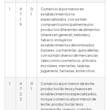
1
4
0
Comercio al por menor en
7
1
establecimientos no
1
especializados, con surtido
9
compuesto principalmente por
productos diferentes de alimentos
(víveres en general), bebidas y
tabaco; incluye los
establecimientos denominados
bazares, cacharrerías, quincallerías,
con surtido diverso de mercancías
tales como cosméticos, artículos
escolares, mercerías, tarjetas,
juguetería, fantasías, entre otros.
1
4
0
Comercio al por menor de leche,
7
1
productos lácteos y huevos en
2
establecimientos especializados,
2
incluye comercio al por menor de
leche, productos lácteos
(mantequilla, quesos, cuajadas,