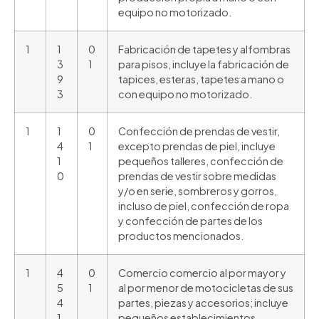
equipo no motorizado.
1
1
0
Fabricación de tapetes y alfombras
3
1
para pisos, incluye la fabricación de
9
tapices, esteras, tapetes a mano o
3
con equipo no motorizado.
1
1
0
Confección de prendas de vestir,
4
1
excepto prendas de piel, incluye
1
pequeños talleres, confección de
0
prendas de vestir sobre medidas
y/o en serie, sombreros y gorros,
incluso de piel, confección de ropa
y confección de partes de los
productos mencionados.
1
4
0
Comercio comercio al por mayor y
5
1
al por menor de motocicletas de sus
4
partes, piezas y accesorios; incluye
1
pequeños establecimientos