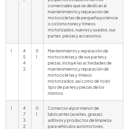
comerciales que se dedican al
mantenimiento y reparación de
motocicletas de pequeña potencia
o ciclomotores y trineos
motorizados, nuevos y usados, sus
partes, piezas y accesorios.
1
4
0
Mantenimiento y reparación de
5
1
motocicletas y de sus partes y
4
piezas, incluye las actividades de
2
mantenimiento y reparación de
motocicletas y trineos
motorizados, así como de todo
tipo de partes y piezas de los
mismos.
1
4
0
Comercio al por menor de
7
1
lubricantes (aceites, grasas),
3
aditivos y productos de limpieza
2
para vehículos automotores,