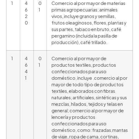
1
4
0
Comercio al por mayor de materias
6
1
primas agropecuarias; animales
2
vivos, incluye granos y semillas,
0
frutos oleaginosos, flores, plantas y
sus partes, tabaco en bruto, café
pergamino (incluida la pasilla de
producción), café trillado.
1
4
0
Comercio al por mayor de
6
1
productos textiles, productos
4
confeccionados para uso
1
doméstico, incluye .comercio al por
mayor de todo tipo de productos
textiles, elaborados con fibras
naturales, artificiales, sintéticas y sus
mezclas, hilados, tejidos y telas en
general; comercio al por mayor de
lencería y productos
confeccionados para uso
doméstico, como: frazadas,mantas
de viaje, ropa de cama, cortinas,