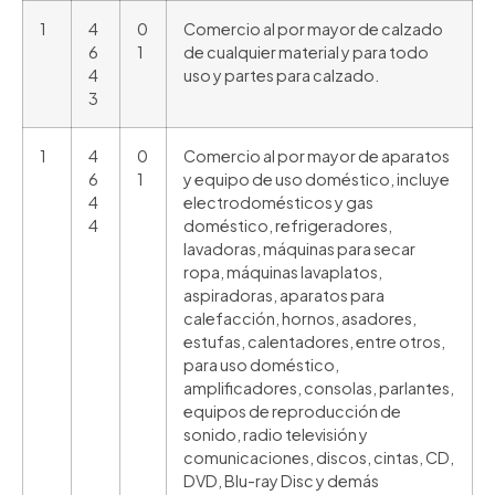
1
4
0
Comercio al por mayor de calzado
6
1
de cualquier material y para todo
4
uso y partes para calzado.
3
1
4
0
Comercio al por mayor de aparatos
6
1
y equipo de uso doméstico, incluye
4
electrodomésticos y gas
4
doméstico, refrigeradores,
lavadoras, máquinas para secar
ropa, máquinas lavaplatos,
aspiradoras, aparatos para
calefacción, hornos, asadores,
estufas, calentadores, entre otros,
para uso doméstico,
amplificadores, consolas, parlantes,
equipos de reproducción de
sonido, radio televisión y
comunicaciones, discos, cintas, CD,
DVD, Blu-ray Disc y demás