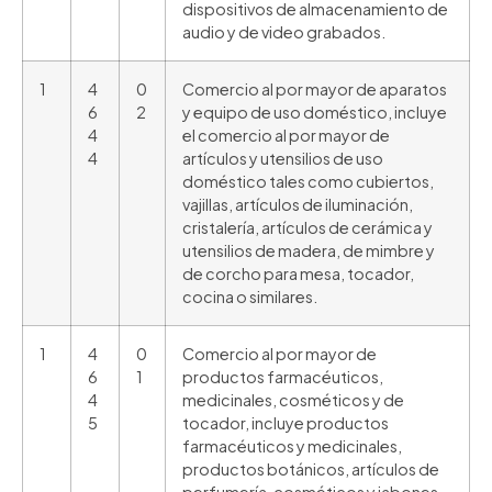
dispositivos de almacenamiento de
audio y de video grabados.
1
4
0
Comercio al por mayor de aparatos
6
2
y equipo de uso doméstico, incluye
4
el comercio al por mayor de
4
artículos y utensilios de uso
doméstico tales como cubiertos,
vajillas, artículos de iluminación,
cristalería, artículos de cerámica y
utensilios de madera, de mimbre y
de corcho para mesa, tocador,
cocina o similares.
1
4
0
Comercio al por mayor de
6
1
productos farmacéuticos,
4
medicinales, cosméticos y de
5
tocador, incluye productos
farmacéuticos y medicinales,
productos botánicos, artículos de