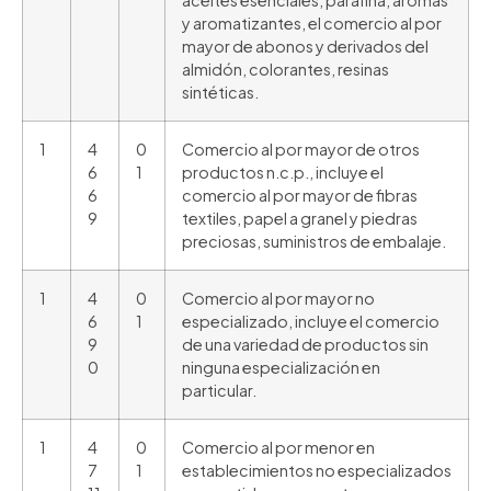
aceites esenciales, parafina, aromas
y aromatizantes, el comercio al por
mayor de abonos y derivados del
almidón, colorantes, resinas
sintéticas.
1
4
0
Comercio al por mayor de otros
6
1
productos n.c.p., incluye el
6
comercio al por mayor de fibras
9
textiles, papel a granel y piedras
preciosas, suministros de embalaje.
1
4
0
Comercio al por mayor no
6
1
especializado, incluye el comercio
9
de una variedad de productos sin
0
ninguna especialización en
particular.
1
4
0
Comercio al por menor en
7
1
establecimientos no especializados