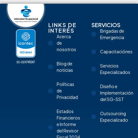
LINKS DE
SERVICIOS
INTERÉS
Brigadas de
Acerca
Emergencia
de
nosotros
Capacitaciónes
Blog de
Servicios
noticias
Especializados
Políticas
Diseño e
de
Implementación
Privacidad
del SG-SST
Estados
Outsourcing
Financieros
Especializado
e Informe
del Revisor
Fiscal 2024