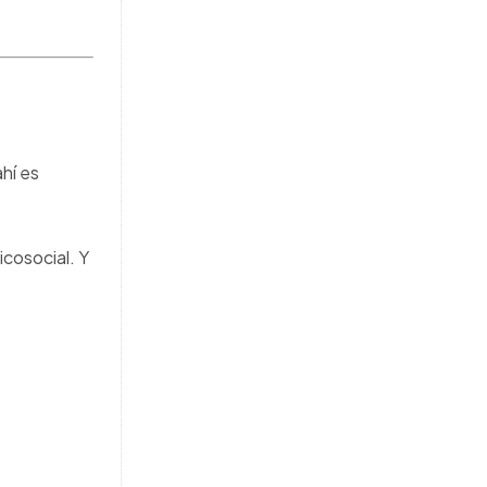
hí es
icosocial. Y