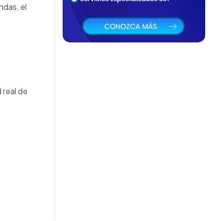
ndas, el
d real de