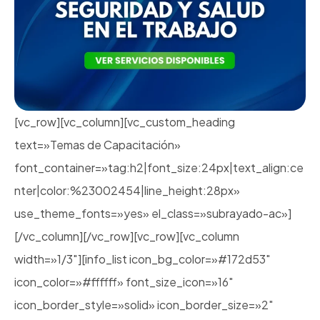
[vc_row][vc_column][vc_custom_heading
text=»Temas de Capacitación»
font_container=»tag:h2|font_size:24px|text_align:ce
nter|color:%23002454|line_height:28px»
use_theme_fonts=»yes» el_class=»subrayado-ac»]
[/vc_column][/vc_row][vc_row][vc_column
width=»1/3″][info_list icon_bg_color=»#172d53″
icon_color=»#ffffff» font_size_icon=»16″
icon_border_style=»solid» icon_border_size=»2″