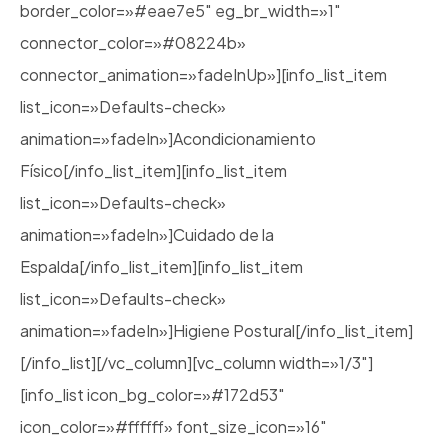
border_color=»#eae7e5″ eg_br_width=»1″
connector_color=»#08224b»
connector_animation=»fadeInUp»][info_list_item
list_icon=»Defaults-check»
animation=»fadeIn»]Acondicionamiento
Físico[/info_list_item][info_list_item
list_icon=»Defaults-check»
animation=»fadeIn»]Cuidado de la
Espalda[/info_list_item][info_list_item
list_icon=»Defaults-check»
animation=»fadeIn»]Higiene Postural[/info_list_item]
[/info_list][/vc_column][vc_column width=»1/3″]
[info_list icon_bg_color=»#172d53″
icon_color=»#ffffff» font_size_icon=»16″