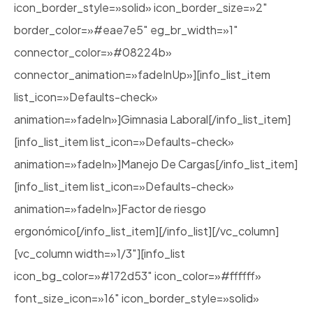
icon_border_style=»solid» icon_border_size=»2″
border_color=»#eae7e5″ eg_br_width=»1″
connector_color=»#08224b»
connector_animation=»fadeInUp»][info_list_item
list_icon=»Defaults-check»
animation=»fadeIn»]Gimnasia Laboral[/info_list_item]
[info_list_item list_icon=»Defaults-check»
animation=»fadeIn»]Manejo De Cargas[/info_list_item]
[info_list_item list_icon=»Defaults-check»
animation=»fadeIn»]Factor de riesgo
ergonómico[/info_list_item][/info_list][/vc_column]
[vc_column width=»1/3″][info_list
icon_bg_color=»#172d53″ icon_color=»#ffffff»
font_size_icon=»16″ icon_border_style=»solid»