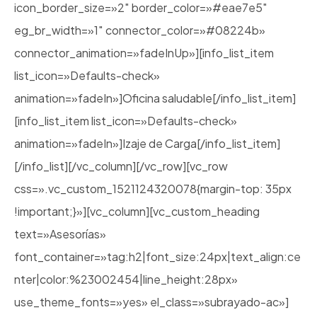
icon_border_size=»2″ border_color=»#eae7e5″
eg_br_width=»1″ connector_color=»#08224b»
connector_animation=»fadeInUp»][info_list_item
list_icon=»Defaults-check»
animation=»fadeIn»]Oficina saludable[/info_list_item]
[info_list_item list_icon=»Defaults-check»
animation=»fadeIn»]Izaje de Carga[/info_list_item]
[/info_list][/vc_column][/vc_row][vc_row
css=».vc_custom_1521124320078{margin-top: 35px
!important;}»][vc_column][vc_custom_heading
text=»Asesorías»
font_container=»tag:h2|font_size:24px|text_align:ce
nter|color:%23002454|line_height:28px»
use_theme_fonts=»yes» el_class=»subrayado-ac»]