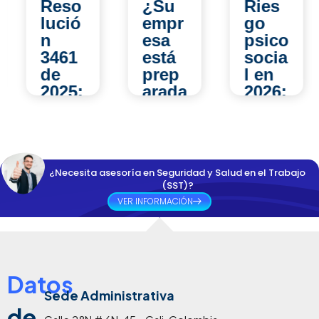
Reso
¿Su
Ries
lució
empr
go
n
esa
psico
3461
está
socia
de
prep
l en
2025:
arada
2026:
¿qué
para
los
camb
una
error
ia
inspe
es
para
cción
que
¿Necesita asesoría en Seguridad y Salud en el Trabajo
los
del
las
(SST)?
Comi
Minis
empr
VER INFORMACIÓN
tés
terio
esas
de
del
sigue
Conv
Trab
n
ivenc
ajo
come
Datos
ia
en
tiend
Labo
Sede Administrativa
2026
o y
de
ral y
?
que