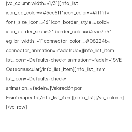
[vc_column width=»1/3″][info_list
icon_bg_color=»#5cc5f1″ icon_color=»#ffffff»
font_size_icon=»16″ icon_border_style=»solid»
icon_border_size=»2″ border_color=»#eae7e5″
eg_br_width=»1″ connector_color=»#08224b»
connector_animation=»fadeInUp»][info_list_item
list_icon=»Defaults-check» animation=»fadeIn»]SVE
Osteomuscular[/info_list_item][info_list_item
list_icon=»Defaults-check»
animation=»fadeIn»]Valoración por
Fisioterapeuta[/info_list_item][/info_list][/vc_column]
[/vc_row]