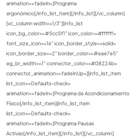
animation=»fadeIn»]Programa
ergonómico[/info_list_item][/info_list][/vc_column]
[vc_column width=»1/3″][info_list
icon_bg_color=»#5cc5f1″ icon_color=»#ffffff»
font_size_icon=»16″ icon_border_style=»solid»
icon_border_size=»2″ border_color=»#eae7e5″
eg_br_width=»1″ connector_color=»#08224b»
connector_animation=»fadeInUp»][info_list_item
list_icon=»Defaults-check»
animation=»fadeIn»]Programa de Acondicionamiento
Físico[/info_list_item][info_list_item
list_icon=»Defaults-check»
animation=»fadeIn»]Programa Pausas
Activas[/info_list_item][/info_list][/vc_column]