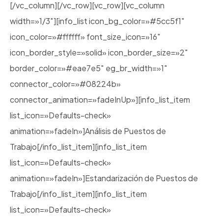
[/vc_column][/vc_row][vc_row][vc_column
width=»1/3″][info_list icon_bg_color=»#5cc5f1″
icon_color=»#ffffff» font_size_icon=»16″
icon_border_style=»solid» icon_border_size=»2″
border_color=»#eae7e5″ eg_br_width=»1″
connector_color=»#08224b»
connector_animation=»fadeInUp»][info_list_item
list_icon=»Defaults-check»
animation=»fadeIn»]Análisis de Puestos de
Trabajo[/info_list_item][info_list_item
list_icon=»Defaults-check»
animation=»fadeIn»]Estandarización de Puestos de
Trabajo[/info_list_item][info_list_item
list_icon=»Defaults-check»