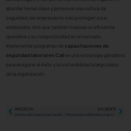
abordar temas clave y promover una cultura de
seguridad, las empresas no solo protegen a sus
empleados, sino que también mejoran su eficiencia
operativa y su competitividad en el mercado.
Implementar programas de
capacitaciones de
seguridad laboral en Cali
es una estrategia ganadora
para asegurar el éxito y la sostenibilidad a largo plazo
de la organización.
ANTERIOR
SIGUIENTE
Diseño del Sistema de Gestión de Seguridad y Salud en el Trabajo (SG-SST) en Cali: Un Enfoque Integral para el Bienestar Laboral
Mejorando el Bienestar Laboral: El Papel Fundamental del Profesiograma