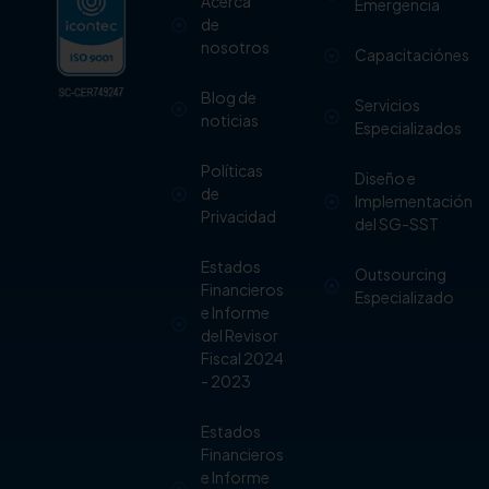
Acerca
Emergencia
de
nosotros
Capacitaciónes
Blog de
Servicios
noticias
Especializados
Políticas
Diseño e
de
Implementación
Privacidad
del SG-SST
Estados
Outsourcing
Financieros
Especializado
e Informe
del Revisor
Fiscal 2024
- 2023
Estados
Financieros
e Informe