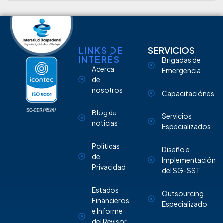
LINKS DE
SERVICIOS
INTERÉS
Brigadas de
Acerca
Emergencia
de
nosotros
Capacitaciónes
Blog de
Servicios
noticias
Especializados
Políticas
Diseño e
de
Implementación
Privacidad
del SG-SST
Estados
Outsourcing
Financieros
Especializado
e Informe
del Revisor