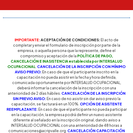
IMPORTANTE:
ACEPTACIÓN DE CONDICIONES:
El acto de
completar y enviar el formulario de inscripción por parte de la
empresa, o aquella persona que la represente, define el
compromiso y aceptación de la
POLÍTICA DE PAGO,
CANCELACIÓN E INASISTENCIA establecida por INTERSALUD
OCUPACIONAL
.
CANCELACIÓN DE LA INSCRIPCIÓN CON MÍNIMO
AVISO PREVIO:
En caso de que el participante inscrito en la
capacitación no pueda asistir en la fecha y hora definida,
comunicada oportunamente por INTERSALUD OCUPACIONAL,
deberá informar la cancelación de la inscripción con una
anterioridad de 2 días hábiles.
CANCELACIÓN DE LA INSCRIPCIÓN
SIN PREVIO AVISO:
En caso de no asistir sin dar aviso previo la
capacitación, se facturará en un 100%.
OPCIÓN DE ASISTENTE
REEMPLAZANTE:
En caso de que el participante no pueda participar
en la capacitación, la empresa podrá definir un nuevo asistente
diferente al señalado en la inscripción original, dando aviso a
INTERSALUD OCUPACIONAL con una anterioridad de 48 horas a
comunicaciones@acripvalle.org
.
CANCELACIÓN CAPACITACIÓN