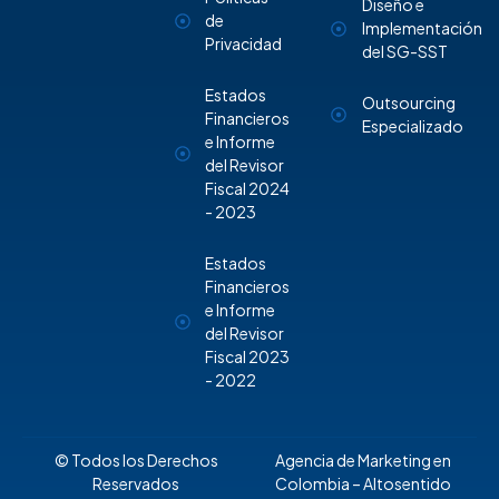
Diseño e
de
Implementación
Privacidad
del SG-SST
Estados
Outsourcing
Financieros
Especializado
e Informe
del Revisor
Fiscal 2024
- 2023
Estados
Financieros
e Informe
del Revisor
Fiscal 2023
- 2022
© Todos los Derechos
Agencia de Marketing en
Reservados
Colombia
– Altosentido