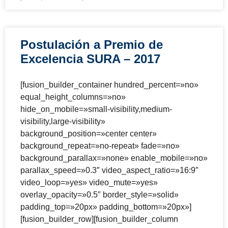
Postulación a Premio de
Excelencia SURA – 2017
[fusion_builder_container hundred_percent=»no»
equal_height_columns=»no»
hide_on_mobile=»small-visibility,medium-
visibility,large-visibility»
background_position=»center center»
background_repeat=»no-repeat» fade=»no»
background_parallax=»none» enable_mobile=»no»
parallax_speed=»0.3″ video_aspect_ratio=»16:9″
video_loop=»yes» video_mute=»yes»
overlay_opacity=»0.5″ border_style=»solid»
padding_top=»20px» padding_bottom=»20px»]
[fusion_builder_row][fusion_builder_column