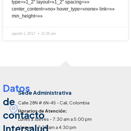
type=»1_2″ layout=»1_2″ spacing=»»
center_content=»no» hover_type=»none» link=»»
min_height=»»
agosto 1, 2017
11:35 am
Datos
Sede Administrativa
de
Calle 28N # 6N-45 - Cali, Colombia
Horarios de Atención:
contacto
Lunes a Jueves - 7:30 am a 5:00 pm
Intersalud
Viernes - 7:30 am a 4:30 pm