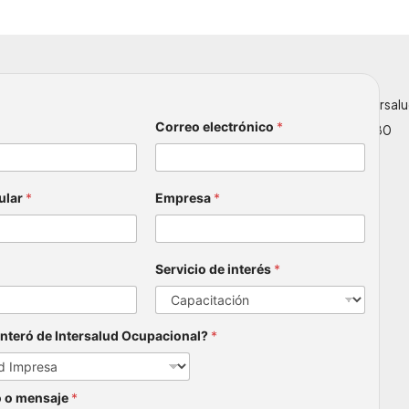
n
s02@intersaludocupacional.com
analiscaas03@intersal
Correo electrónico
*
7 4371 300
+57 317 434 7180
ular
*
Empresa
*
Servicio de interés
*
nteró de Intersalud Ocupacional?
*
 o mensaje
*