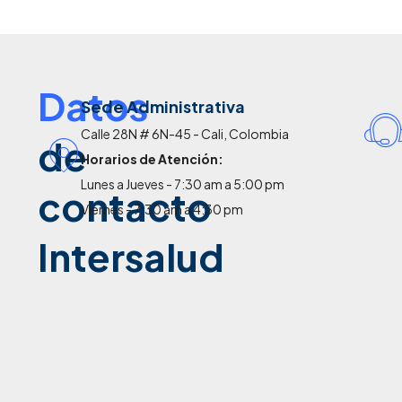
Datos
Sede Administrativa
Calle 28N # 6N-45 - Cali, Colombia
de
Horarios de Atención:
Lunes a Jueves - 7:30 am a 5:00 pm
contacto
Viernes - 7:30 am a 4:30 pm
Intersalud