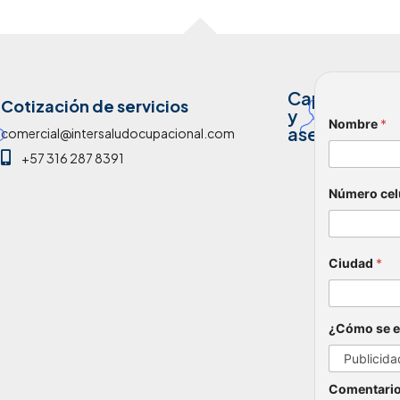
Capacitació
analiscaa
Cotización de servicios
y
Nombre
*
+57 31
asesoría
comercial@intersaludocupacional.com
+57 316 287 8391
Número cel
Ciudad
*
¿Cómo se e
Comentario