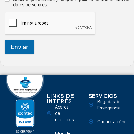
datos personales.
Enviar
LINKS DE
SERVICIOS
INTERÉS
Brigadas de
Acerca
Emergencia
de
nosotros
Capacitaciónes
Blog de