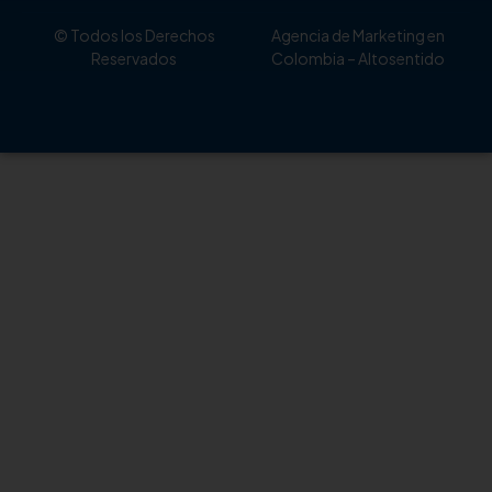
© Todos los Derechos
Agencia de Marketing en
Reservados
Colombia
– Altosentido