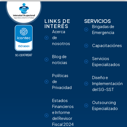
LINKS DE
SERVICIOS
INTERÉS
Brigadas de
Acerca
Emergencia
de
nosotros
Capacitaciónes
Blog de
Servicios
noticias
Especializados
Políticas
Diseño e
de
Implementación
Privacidad
del SG-SST
Estados
Outsourcing
Financieros
Especializado
e Informe
del Revisor
Fiscal 2024