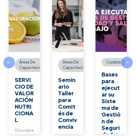
Áreas De
Cuidate
SG-
n
Capacitación
SST
Bases
Semin
Respo
para
ario
nsabili
ejecut
Taller
dades
ar su
para
de
Siste
Comit
emple
ma de
és de
adore
Gestió
Conviv
sy
n de
encia
emple
Seguri
ados
dad y