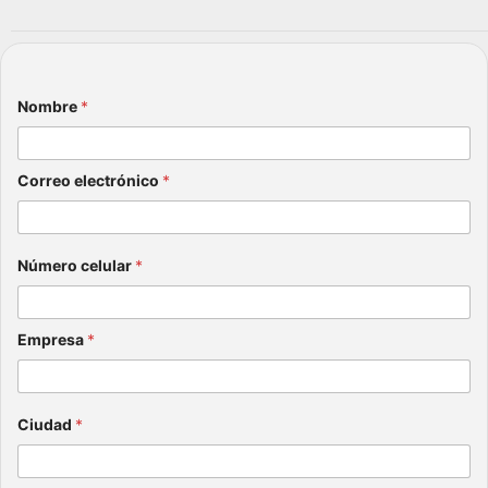
contrato
de
prestaci
ón…
Nombre
*
Correo electrónico
*
Número celular
*
Empresa
*
Ciudad
*