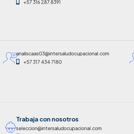
+57 316 287 8391
analiscaas03@intersaludocupacional.com
+57 317 434 7180
Trabaja con nosotros
seleccion@intersaludocupacional.com