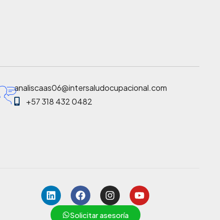
analiscaas06@intersaludocupacional.com
+57 318 432 0482
Solicitar asesoría