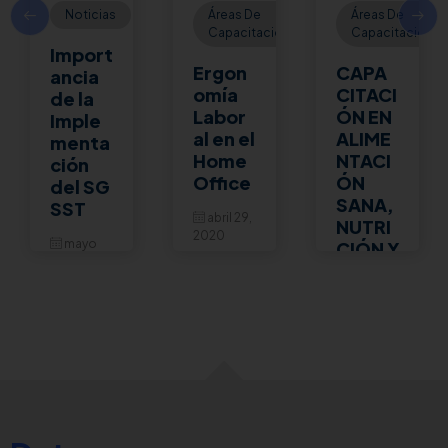
Noticias
Áreas De
Áreas De
Capacitación
Capacitación
Import
Ergon
CAPA
ancia
omía
CITACI
de la
Labor
ÓN EN
Imple
al en el
ALIME
menta
Home
NTACI
ción
Office
ÓN
del SG
SANA,
SST
abril 29,
NUTRI
2020
mayo
CIÓN Y
16, 2020
SALUD
La
situación
En la
octubre
de
búsqued
16, 2018
cuarente
a de
na que
garantiza
vivimos
r al
ha
trabajad
obligado
or
a un
mejores