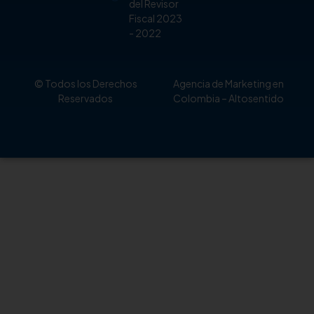
del Revisor
Fiscal 2023
- 2022
© Todos los Derechos
Agencia de Marketing en
Reservados
Colombia
– Altosentido